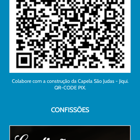
Colabore com a construção da Capela São Judas - Jiqui.
QR-CODE PIX.
CONFISSÕES