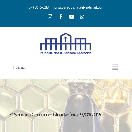
Ir
(84) 3615-2831
|
pnsaparecidanatal@hotmail.com
para
o
Instagram
Facebook
YouTube
WhatsApp
conteúdo
Ir para...
3ª Semana Comum – Quarta-feira 27/01/2016