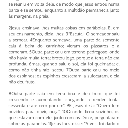
se reuniu em volta dele, de modo que Jesus entrou numa
barca e se sentou, enquanto a multidão permanecia junto
às margens, na praia.
2Jesus ensinava-lhes muitas coisas em parábolas. E, em
seu ensinamento, dizia-lhes: 3“Escutai! O semeador saiu
a semear. 4Enquanto semeava, uma parte da semente
caiu à beira do caminho; vieram os pássaros e a
comeram. 5Outra parte caiu em terreno pedregoso, onde
não havia muita terra; brotou logo, porque a terra não era
profunda, 6mas, quando saiu o sol, ela foi queimada; e,
como não tinha raiz, secou. 7Outra parte caiu no meio
dos espinhos; os espinhos cresceram, a sufocaram, e ela
não deu fruto.
8Outra parte caiu em terra boa e deu fruto, que foi
crescendo e aumentando, chegando a render trinta,
sessenta e até cem por um”. 9E Jesus dizia: “Quem tem
ouvidos para ouvir, ouça”. 10Quando ficou sozinho, os
que estavam com ele, junto com os Doze, perguntaram
sobre as parábolas. 11Jesus lhes disse: “A vós, foi dado o