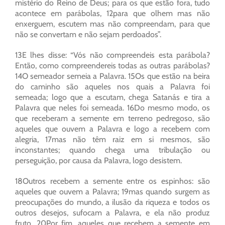
mistério do Reino de Deus; para os que estão fora, tudo
acontece em parábolas, 12para que olhem mas não
enxerguem, escutem mas não compreendam, para que
não se convertam e não sejam perdoados”.
13E lhes disse: “Vós não compreendeis esta parábola?
Então, como compreendereis todas as outras parábolas?
14O semeador semeia a Palavra. 15Os que estão na beira
do caminho são aqueles nos quais a Palavra foi
semeada; logo que a escutam, chega Satanás e tira a
Palavra que neles foi semeada. 16Do mesmo modo, os
que receberam a semente em terreno pedregoso, são
aqueles que ouvem a Palavra e logo a recebem com
alegria, 17mas não têm raiz em si mesmos, são
inconstantes; quando chega uma tribulação ou
perseguição, por causa da Palavra, logo desistem.
18Outros recebem a semente entre os espinhos: são
aqueles que ouvem a Palavra; 19mas quando surgem as
preocupações do mundo, a ilusão da riqueza e todos os
outros desejos, sufocam a Palavra, e ela não produz
fruto. 20Por fim, aqueles que recebem a semente em