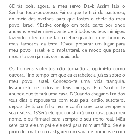
8Dirás pois, agora, a meu servo Davi: Assim fala o
Senhor todo-poderoso: Fui eu que te tirei do pastoreio,
do meio das ovelhas, para que fostes o chefe do meu
povo, Israel. 9Estive contigo em toda parte por onde
andaste, e exterminei diante de ti todos os teus inimigos,
fazendo o teu nome tão célebre quanto o dos homens
mais famosos da terra. 10Vou preparar um lugar para
meu povo, Israel: e o implantarei, de modo que possa
morar lá sem jamais ser inquietado.
Os homens violentos não tornarão a oprimi-lo como
outrora, 11no tempo em que eu estabelecia juízes sobre o
meu povo, Israel. Concedo-te uma vida tranquila,
livrando-te de todos os teus inimigos. E o Senhor te
anuncia que te fará uma casa. 12Quando chegar o fim dos
teus dias e repousares com teus pais, então, suscitarei,
depois de ti, um filho teu, e confirmarei para sempre a
sua realeza. 13Será ele que construirá uma casa para meu
nome, e eu firmarei para sempre o seu trono real. 14Eu
serei para ele um pai e ele será para mim um filho. Se ele
proceder mal, eu o castigarei com vara de homens e com