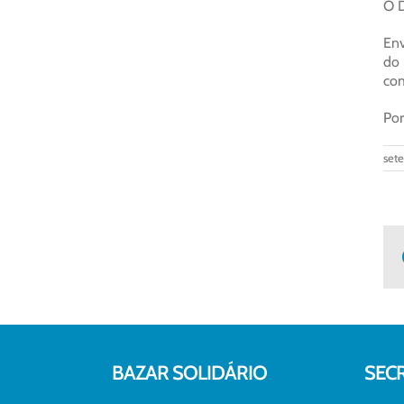
Ó D
Env
do 
com
Por
set
BAZAR SOLIDÁRIO
SEC