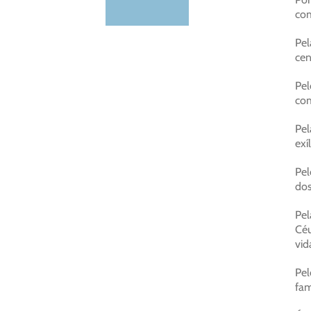
com
Pel
cen
Pel
com
Pel
exí
Pel
dos
Pel
Céu
vid
Pel
fam