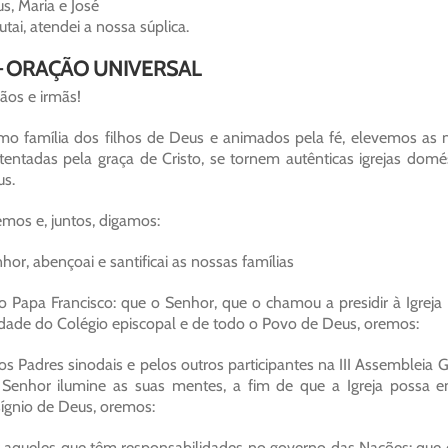
us, Maria e José
utai, atendei a nossa súplica.
 – ORAÇÃO UNIVERSAL
ãos e irmãs!
o família dos filhos de Deus e animados pela fé, elevemos as no
tentadas pela graça de Cristo, se tornem autênticas igrejas do
s.
mos e, juntos, digamos:
hor, abençoai e santificai as nossas famílias
o Papa Francisco: que o Senhor, que o chamou a presidir à Igreja 
dade do Colégio episcopal e de todo o Povo de Deus, oremos:
os Padres sinodais e pelos outros participantes na III Assembleia G
Senhor ilumine as suas mentes, a fim de que a Igreja possa enf
ígnio de Deus, oremos:
 aqueles que têm responsabilidades no governo das Nações: que o 