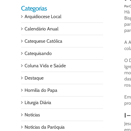
Por 
Categorias
Há 
Arquidiocese Local
Bis
par
Calendário Anual
par
Catequese Católica
A A
col
Catequisando
O D
Coluna Vida e Saúde
Igr
mom
Destaque
das
ros
Homilia do Papa
Em 
Liturgia Diária
pro
I 
Notícias
Jes
Notícias da Paróquia
em