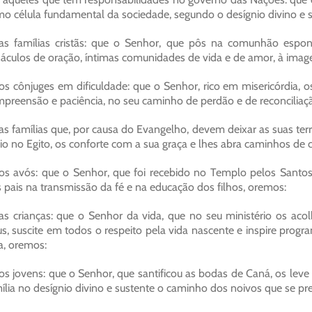
o célula fundamental da sociedade, segundo o desígnio divino e su
as famílias cristãs: que o Senhor, que pôs na comunhão espon
áculos de oração, íntimas comunidades de vida e de amor, à imag
os cônjuges em dificuldade: que o Senhor, rico em misericórdia,
preensão e paciência, no seu caminho de perdão e de reconciliaç
as famílias que, por causa do Evangelho, devem deixar as suas te
lio no Egito, os conforte com a sua graça e lhes abra caminhos de 
os avós: que o Senhor, que foi recebido no Templo pelos Santos
 pais na transmissão da fé e na educação dos filhos, oremos:
as crianças: que o Senhor da vida, que no seu ministério os ac
s, suscite em todos o respeito pela vida nascente e inspire prog
a, oremos:
os jovens: que o Senhor, que santificou as bodas de Caná, os leve 
ília no desígnio divino e sustente o caminho dos noivos que se p