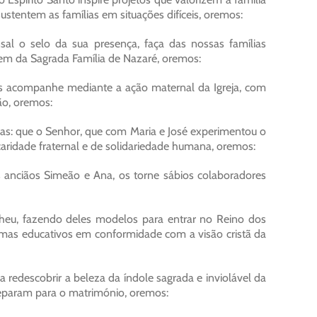
stentem as famílias em situações difíceis, oremos:
sal o selo da sua presença, faça das nossas famílias
em da Sagrada Família de Nazaré, oremos:
 os acompanhe mediante a ação maternal da Igreja, com
ão, oremos:
rras: que o Senhor, que com Maria e José experimentou o
caridade fraternal e de solidariedade humana, oremos:
 anciãos Simeão e Ana, os torne sábios colaboradores
olheu, fazendo deles modelos para entrar no Reino dos
ramas educativos em conformidade com a visão cristã da
a redescobrir a beleza da índole sagrada e inviolável da
reparam para o matrimónio, oremos: