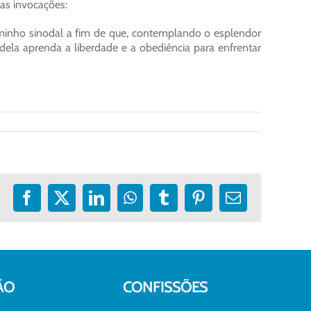
as invocações:
 caminho sinodal a fim de que, contemplando o esplendor
ela aprenda a liberdade e a obediência para enfrentar
Facebook
X
LinkedIn
WhatsApp
Tumblr
Pinterest
E-
mail
ÃO
CONFISSÕES