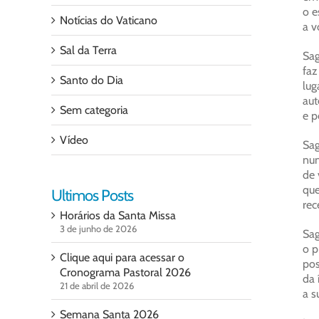
o e
Notícias do Vaticano
a v
Sal da Terra
Sag
faz
Santo do Dia
lug
aut
Sem categoria
e p
Vídeo
Sag
nun
de 
que
Ultimos Posts
rec
Horários da Santa Missa
3 de junho de 2026
Sag
o p
Clique aqui para acessar o
pos
Cronograma Pastoral 2026
da 
21 de abril de 2026
a s
Semana Santa 2026