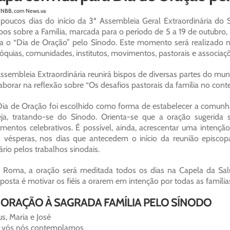
CNBB, com News.va
poucos dias do início da 3ª Assembleia Geral Extraordinária do
pos sobre a Família, marcada para o período de 5 a 19 de outubro
a o “Dia de Oração” pelo Sínodo. Este momento será realizado n
óquias, comunidades, institutos, movimentos, pastorais e associaç
ssembleia Extraordinária reunirá bispos de diversas partes do mundo
aborar na reflexão sobre “Os desafios pastorais da família no cont
ia de Oração foi escolhido como forma de estabelecer a comun
eja, tratando-se do Sínodo. Orienta-se que a oração sugerida 
entos celebrativos. É possível, ainda, acrescentar uma intenção
 vésperas, nos dias que antecedem o início da reunião episco
ário pelos trabalhos sinodais.
Roma, a oração será meditada todos os dias na Capela da Salu
posta é motivar os fiéis a orarem em intenção por todas as família
– ORAÇÃO À SAGRADA FAMÍLIA PELO SÍNODO
us, Maria e José
 vós nós contemplamos