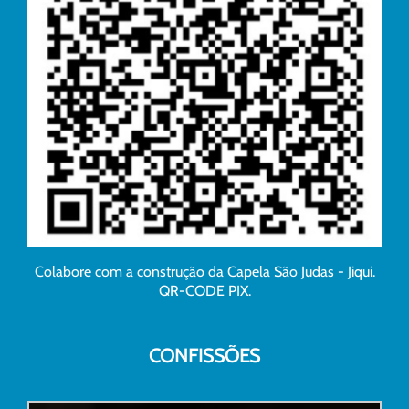
Colabore com a construção da Capela São Judas - Jiqui.
QR-CODE PIX.
CONFISSÕES