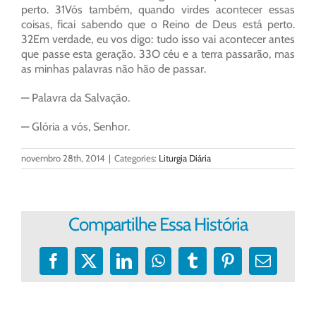
perto. 31Vós também, quando virdes acontecer essas
coisas, ficai sabendo que o Reino de Deus está perto.
32Em verdade, eu vos digo: tudo isso vai acontecer antes
que passe esta geração. 33O céu e a terra passarão, mas
as minhas palavras não hão de passar.
— Palavra da Salvação.
— Glória a vós, Senhor.
novembro 28th, 2014
|
Categories:
Liturgia Diária
Compartilhe Essa História
Facebook
X
LinkedIn
WhatsApp
Tumblr
Pinterest
E-
mail