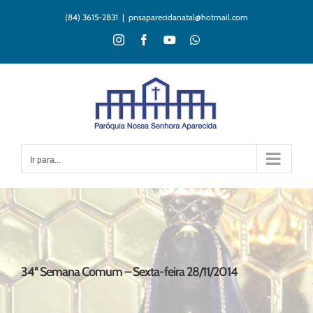
Ir
(84) 3615-2831
|
pnsaparecidanatal@hotmail.com
para
o
Instagram
Facebook
YouTube
WhatsApp
conteúdo
Ir para...
34ª Semana Comum – Sexta-feira 28/11/2014