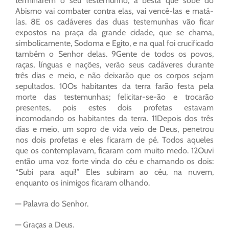
terminarem o seu testemunho, a besta que sobe do
Abismo vai combater contra elas, vai vencê-las e matá-
las. 8E os cadáveres das duas testemunhas vão ficar
expostos na praça da grande cidade, que se chama,
simbolicamente, Sodoma e Egito, e na qual foi crucificado
também o Senhor delas. 9Gente de todos os povos,
raças, línguas e nações, verão seus cadáveres durante
três dias e meio, e não deixarão que os corpos sejam
sepultados. 10Os habitantes da terra farão festa pela
morte das testemunhas; felicitar-se-ão e trocarão
presentes, pois estes dois profetas estavam
incomodando os habitantes da terra. 11Depois dos três
dias e meio, um sopro de vida veio de Deus, penetrou
nos dois profetas e eles ficaram de pé. Todos aqueles
que os contemplavam, ficaram com muito medo. 12Ouvi
então uma voz forte vinda do céu e chamando os dois:
“Subi para aqui!” Eles subiram ao céu, na nuvem,
enquanto os inimigos ficaram olhando.
— Palavra do Senhor.
— Graças a Deus.