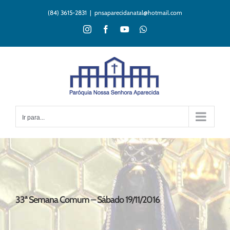
Ir
(84) 3615-2831
|
pnsaparecidanatal@hotmail.com
para
o
Instagram
Facebook
YouTube
WhatsApp
conteúdo
Ir para...
33ª Semana Comum – Sábado 19/11/2016