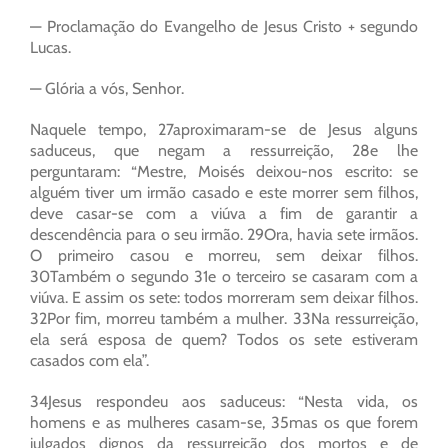
— Proclamação do Evangelho de Jesus Cristo + segundo
Lucas.
— Glória a vós, Senhor.
Naquele tempo, 27aproximaram-se de Jesus alguns
saduceus, que negam a ressurreição, 28e lhe
perguntaram: “Mestre, Moisés deixou-nos escrito: se
alguém tiver um irmão casado e este morrer sem filhos,
deve casar-se com a viúva a fim de garantir a
descendência para o seu irmão. 29Ora, havia sete irmãos.
O primeiro casou e morreu, sem deixar filhos.
30Também o segundo 31e o terceiro se casaram com a
viúva. E assim os sete: todos morreram sem deixar filhos.
32Por fim, morreu também a mulher. 33Na ressurreição,
ela será esposa de quem? Todos os sete estiveram
casados com ela”.
34Jesus respondeu aos saduceus: “Nesta vida, os
homens e as mulheres casam-se, 35mas os que forem
julgados dignos da ressurreição dos mortos e de