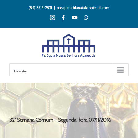
Ir
(84) 3615-2831
|
pnsaparecidanatal@hotmail.com
para
o
Instagram
Facebook
YouTube
WhatsApp
conteúdo
Ir para...
32ª Semana Comum – Segunda-feira 07/11/2016