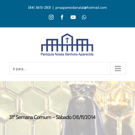
Ir
(84) 3615-2831
|
pnsaparecidanatal@hotmail.com
para
o
Instagram
Facebook
YouTube
WhatsApp
conteúdo
Ir para...
31ª Semana Comum – Sábado 08/11/2014