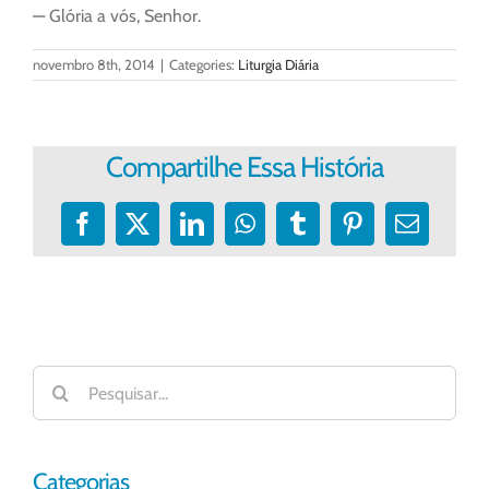
— Glória a vós, Senhor.
novembro 8th, 2014
|
Categories:
Liturgia Diária
Compartilhe Essa História
Facebook
X
LinkedIn
WhatsApp
Tumblr
Pinterest
E-
mail
Buscar
resultados
para:
Categorias