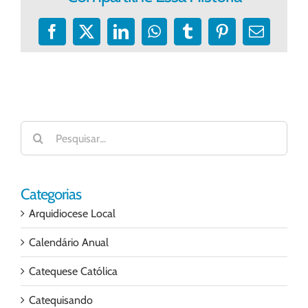
Facebook
X
LinkedIn
WhatsApp
Tumblr
Pinterest
E-
mail
Buscar
resultados
para:
Categorias
Arquidiocese Local
Calendário Anual
Catequese Católica
Catequisando