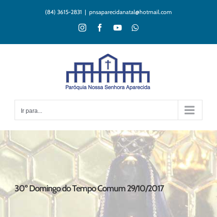
Ir
(84) 3615-2831
|
pnsaparecidanatal@hotmail.com
para
o
Instagram
Facebook
YouTube
WhatsApp
conteúdo
Ir para...
30º Domingo do Tempo Comum 29/10/2017