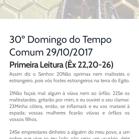
30º Domingo do Tempo
Comum 29/10/2017
Primeira Leitura (Êx 22,20-26)
Assim diz o Senhor: 20Não oprimas nem maltrates o
estrangeiro, pois vós fostes estrangeiros na terra do Egito.
21Não façais mal algum à viúva nem ao órfão. 22Se os
maltratardes, gritarão por mim, e eu ouvirei o seu clamor.
23Minha cólera, então, se inflamará e eu vos matarei à
espada; vossas mulheres ficarão viúvas e órfãos os
vossos filhos.
24Se emprestares dinheiro a alguém do meu povo, a um
pobre que vive ao teu lado, não sejas um usurário, dele