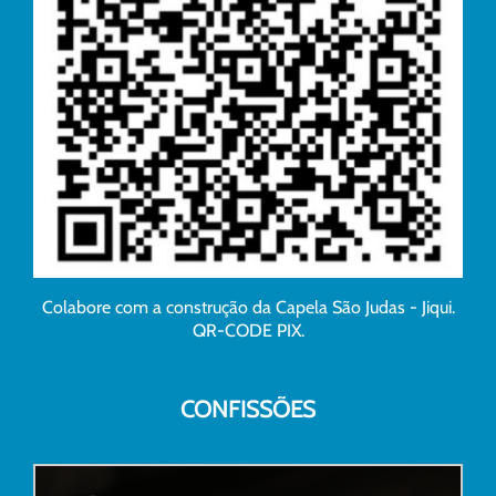
Colabore com a construção da Capela São Judas - Jiqui.
QR-CODE PIX.
CONFISSÕES