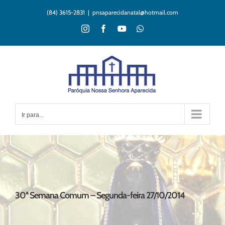
Ir
(84) 3615-2831
|
pnsaparecidanatal@hotmail.com
para
o
Instagram
Facebook
YouTube
WhatsApp
conteúdo
Ir para...
30ª Semana Comum – Segunda-feira 27/10/2014