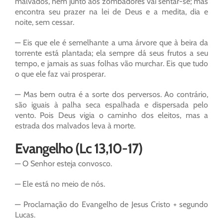
malvados, nem junto aos zombadores vai sentar-se; mas
encontra seu prazer na lei de Deus e a medita, dia e
noite, sem cessar.
— Eis que ele é semelhante a uma árvore que à beira da
torrente está plantada; ela sempre dá seus frutos a seu
tempo, e jamais as suas folhas vão murchar. Eis que tudo
o que ele faz vai prosperar.
— Mas bem outra é a sorte dos perversos. Ao contrário,
são iguais à palha seca espalhada e dispersada pelo
vento. Pois Deus vigia o caminho dos eleitos, mas a
estrada dos malvados leva à morte.
Evangelho (Lc 13,10-17)
— O Senhor esteja convosco.
— Ele está no meio de nós.
— Proclamação do Evangelho de Jesus Cristo + segundo
Lucas.