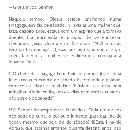
— Glória a vós, Senhor.
Naquele tempo, 10Jesus estava ensinando numa
sinagoga, em dia de sábado. 11Havia aí uma mulher que,
fazia dezoito anos, estava com um espírito que a tornava
doente. Era encurvada e incapaz de se endireitar.
12Vendo-a, Jesus chamou-a e lhe disse: “Mulher, estás
livre da tua doença”. 13Jesus pôs as mãos sobre ela, e
imediatamente a mulher se endireitou e começou a
louvar a Deus.
14O chefe da sinagoga ficou furioso, porque Jesus tinha
feito uma cura em dia de sábado. E, tomando a palavra,
começou a dizer à multidão: “Existem seis dias para
trabalhar. Vinde, então, nesses dias para serdes curados,
não em dia de sábado”.
15O Senhor lhe respondeu: “Hipócritas! Cada um de vós
não solta do curral o boi ou o jumento, para dar-lhe de
beber, mesmo que seja dia de sábado? 16Esta filha de
Abraão, que satanás amarrou durante dezoito anos, não