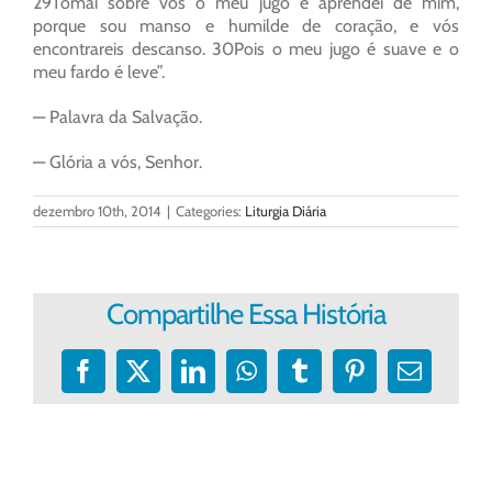
29Tomai sobre vós o meu jugo e aprendei de mim,
porque sou manso e humilde de coração, e vós
encontrareis descanso. 30Pois o meu jugo é suave e o
meu fardo é leve”.
— Palavra da Salvação.
— Glória a vós, Senhor.
dezembro 10th, 2014
|
Categories:
Liturgia Diária
Compartilhe Essa História
Facebook
X
LinkedIn
WhatsApp
Tumblr
Pinterest
E-
mail