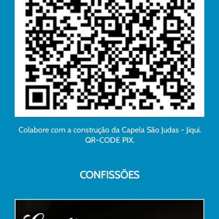
Colabore com a construção da Capela São Judas - Jiqui.
QR-CODE PIX.
CONFISSÕES