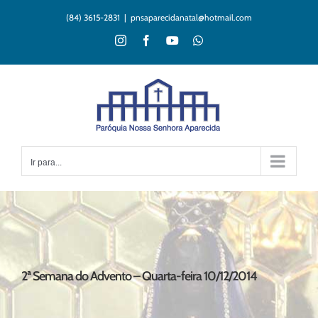
Ir
(84) 3615-2831
|
pnsaparecidanatal@hotmail.com
para
o
Instagram
Facebook
YouTube
WhatsApp
conteúdo
Ir para...
2ª Semana do Advento – Quarta-feira 10/12/2014