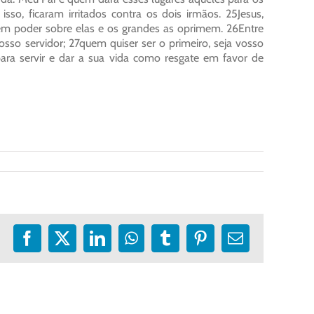
sso, ficaram irritados contra os dois irmãos. 25Jesus,
êm poder sobre elas e os grandes as oprimem. 26Entre
sso servidor; 27quem quiser ser o primeiro, seja vosso
ara servir e dar a sua vida como resgate em favor de
Facebook
X
LinkedIn
WhatsApp
Tumblr
Pinterest
E-
mail