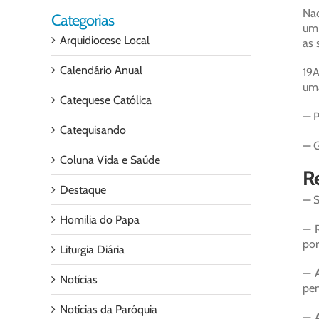
Naq
Categorias
um 
Arquidiocese Local
as 
Calendário Anual
19A
uma
Catequese Católica
— P
Catequisando
— G
Coluna Vida e Saúde
Re
Destaque
— S
Homilia do Papa
— R
por
Liturgia Diária
— A
Notícias
pen
Notícias da Paróquia
— A