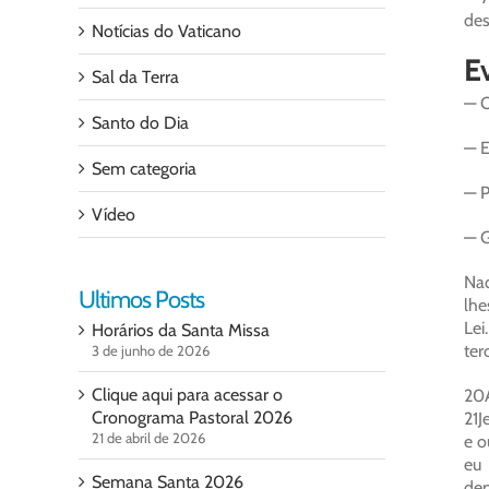
des
Notícias do Vaticano
E
Sal da Terra
— O
Santo do Dia
— E
Sem categoria
— P
Vídeo
— G
Naq
Ultimos Posts
lhe
Lei
Horários da Santa Missa
ter
3 de junho de 2026
Clique aqui para acessar o
20A
Cronograma Pastoral 2026
21J
21 de abril de 2026
e o
eu 
Semana Santa 2026
dep