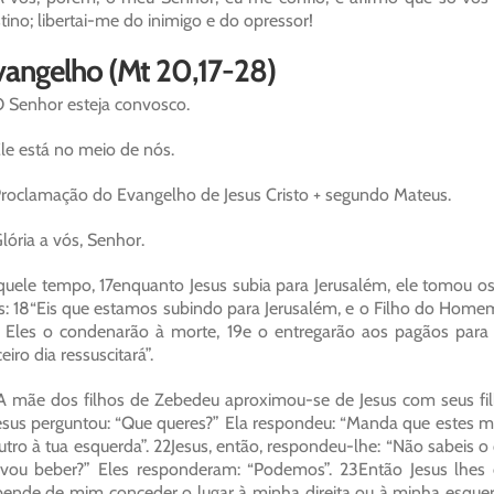
tino; libertai-me do inimigo e do opressor!
vangelho (Mt 20,17-28)
 Senhor esteja convosco.
le está no meio de nós.
roclamação do Evangelho de Jesus Cristo + segundo Mateus.
lória a vós, Senhor.
uele tempo, 17enquanto Jesus subia para Jerusalém, ele tomou os 
s: 18“Eis que estamos subindo para Jerusalém, e o Filho do Home
. Eles o condenarão à morte, 19e o entregarão aos pagãos para 
ceiro dia ressuscitará”.
 mãe dos filhos de Zebedeu aproximou-se de Jesus com seus fil
esus perguntou: “Que queres?” Ela respondeu: “Manda que estes meu
utro à tua esquerda”. 22Jesus, então, respondeu-lhe: “Não sabeis o
vou beber?” Eles responderam: “Podemos”. 23Então Jesus lhes 
ende de mim conceder o lugar à minha direita ou à minha esquer