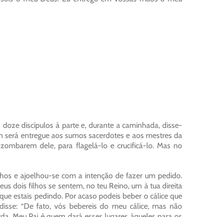
doze discípulos à parte e, durante a caminhada, disse-
m será entregue aos sumos sacerdotes e aos mestres da
zombarem dele, para flagelá-lo e crucificá-lo. Mas no
hos e ajoelhou-se com a intenção de fazer um pedido.
s dois filhos se sentem, no teu Reino, um à tua direita
 que estais pedindo. Por acaso podeis beber o cálice que
disse: “De fato, vós bebereis do meu cálice, mas não
da. Meu Pai é quem dará esses lugares àqueles para os