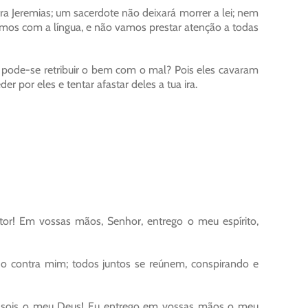
ra Jeremias; um sacerdote não deixará morrer a lei; nem
rmos com a língua, e não vamos prestar atenção a todas
pode-se retribuir o bem com o mal? Pois eles cavaram
r por eles e tentar afastar deles a tua ira.
etor! Em vossas mãos, Senhor, entrego o meu espírito,
o contra mim; todos juntos se reúnem, conspirando e
s sois o meu Deus! Eu entrego em vossas mãos o meu