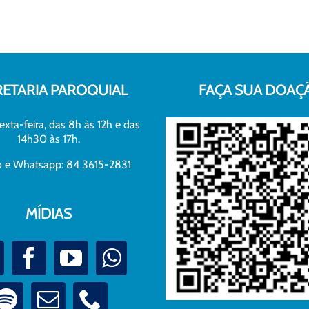
RETARIA PAROQUIAL
FAÇA SUA DOAÇ
exta-feira, das 8h às 12h e das
14h30 às 17h.
xo e Whatsapp: 84 3615-2831
MÍDIAS