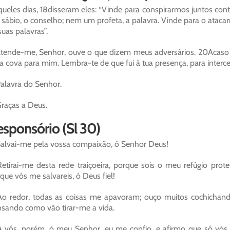
ueles dias, 18disseram eles: “Vinde para conspirarmos juntos cont
sábio, o conselho; nem um profeta, a palavra. Vinde para o ataca
suas palavras”.
tende-me, Senhor, ouve o que dizem meus adversários. 20Acaso 
 cova para mim. Lembra-te de que fui à tua presença, para intercede
alavra do Senhor.
raças a Deus.
sponsório (Sl 30)
alvai-me pela vossa compaixão, ó Senhor Deus!
etirai-me desta rede traiçoeira, porque sois o meu refúgio prot
que vós me salvareis, ó Deus fiel!
o redor, todas as coisas me apavoram; ouço muitos cochichand
sando como vão tirar-me a vida.
 vós, porém, ó meu Senhor, eu me confio, e afirmo que só vó