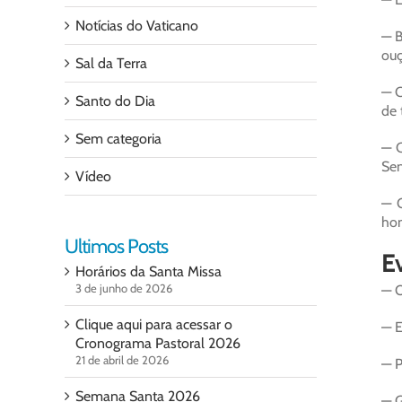
Notícias do Vaticano
— B
ouç
Sal da Terra
— C
Santo do Dia
de 
Sem categoria
— C
Sen
Vídeo
— O
hom
Ultimos Posts
Ev
Horários da Santa Missa
3 de junho de 2026
— O
Clique aqui para acessar o
— E
Cronograma Pastoral 2026
21 de abril de 2026
— P
Semana Santa 2026
— G