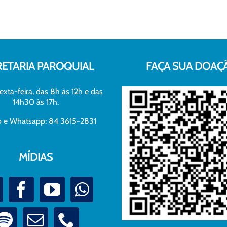
RETARIA PAROQUIAL
FAÇA SUA DOAÇ
exta-feira, das 8h às 12h e das
14h30 às 17h.
xo e Whatsapp: 84 3615-2831
MÍDIAS