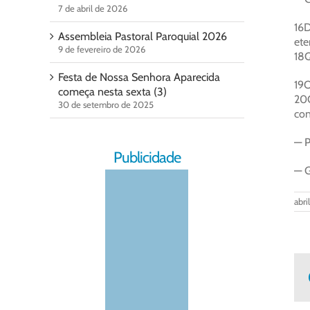
7 de abril de 2026
16D
Assembleia Pastoral Paroquial 2026
ete
9 de fevereiro de 2026
18Q
Festa de Nossa Senhora Aparecida
19O
começa nesta sexta (3)
20Q
30 de setembro de 2025
con
— P
Publicidade
— G
abri