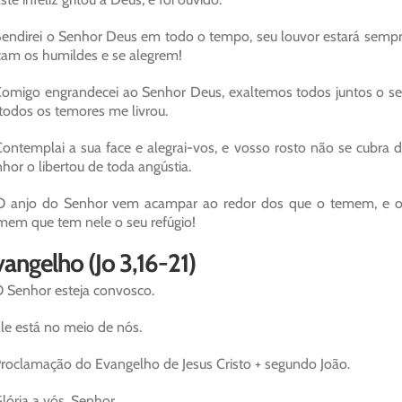
endirei o Senhor Deus em todo o tempo, seu louvor estará sempr
am os humildes e se alegrem!
omigo engrandecei ao Senhor Deus, exaltemos todos juntos o seu
todos os temores me livrou.
ontemplai a sua face e alegrai-vos, e vosso rosto não se cubra de
hor o libertou de toda angústia.
 anjo do Senhor vem acampar ao redor dos que o temem, e os 
em que tem nele o seu refúgio!
angelho (Jo 3,16-21)
 Senhor esteja convosco.
le está no meio de nós.
roclamação do Evangelho de Jesus Cristo + segundo João.
lória a vós, Senhor.