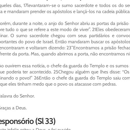
ueles dias, 17levantaram-se o sumo sacerdote e todos os do seu
va e mandaram prender os apóstolos e lançá-los na cadeia pública
orém, durante a noite, o anjo do Senhor abriu as portas da prisão 
re tudo o que se refere a este modo de viver”. 21Eles obedecer
inar. O sumo sacerdote chegou com seus partidários e convo
ortantes do povo de Israel. Então mandaram buscar os apóstolos 
encontraram e voltaram dizendo: 23”Encontramos a prisão fechad
frente da porta. Mas, quando abrimos a porta, não encontramos ni
o ouvirem essa notícia, o chefe da guarda do Templo e os sumos
ue poderia ter acontecido. 25Chegou alguém que lhes disse: “
inando o povo!” 26Então o chefe da guarda do Templo saiu com 
que eles tinham medo que o povo os atacasse com pedras.
alavra do Senhor.
raças a Deus.
sponsório (Sl 33)
ste infeliz gritou a Deus, e foi ouvido.