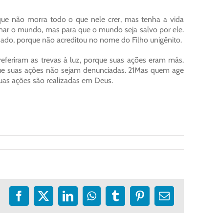
que não morra todo o que nele crer, mas tenha a vida
nar o mundo, mas para que o mundo seja salvo por ele.
do, porque não acreditou no nome do Filho unigênito.
eferiram as trevas à luz, porque suas ações eram más.
que suas ações não sejam denunciadas. 21Mas quem age
uas ações são realizadas em Deus.
Facebook
X
LinkedIn
WhatsApp
Tumblr
Pinterest
E-
mail