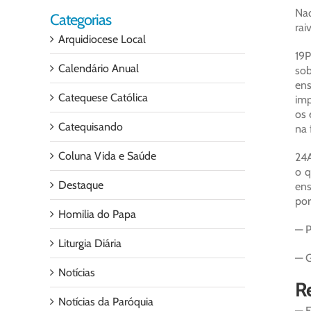
Naq
Categorias
rai
Arquidiocese Local
19P
Calendário Anual
sob
ens
Catequese Católica
imp
os 
Catequisando
na 
Coluna Vida e Saúde
24A
o q
Destaque
ens
por
Homilia do Papa
— P
Liturgia Diária
— G
Notícias
Re
Notícias da Paróquia
— E