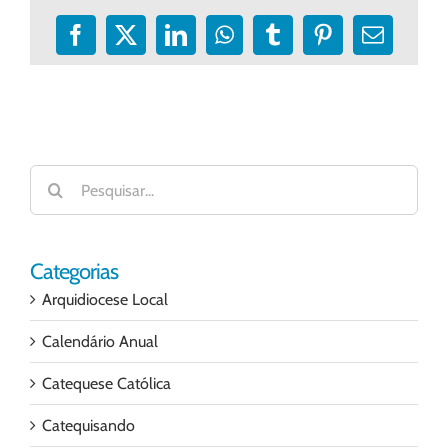
Facebook
X
LinkedIn
WhatsApp
Tumblr
Pinterest
E-
mail
Buscar
resultados
para:
Categorias
Arquidiocese Local
Calendário Anual
Catequese Católica
Catequisando