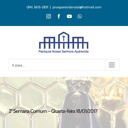
Ir
(84) 3615-2831
|
pnsaparecidanatal@hotmail.com
para
o
Instagram
Facebook
YouTube
WhatsApp
conteúdo
Ir para...
2ª Semana Comum – Quarta-feira 18/01/2017