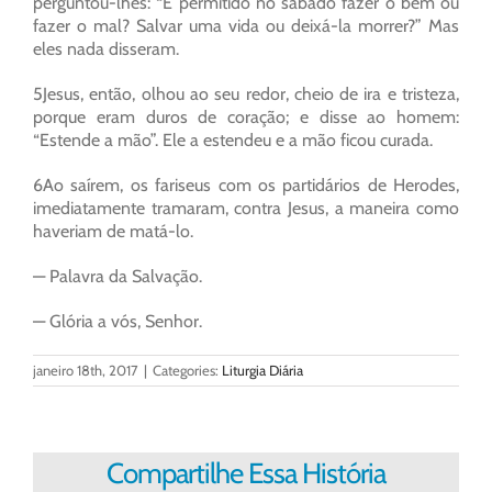
perguntou-lhes: “E permitido no sábado fazer o bem ou
fazer o mal? Salvar uma vida ou deixá-la morrer?” Mas
eles nada disseram.
5Jesus, então, olhou ao seu redor, cheio de ira e tristeza,
porque eram duros de coração; e disse ao homem:
“Estende a mão”. Ele a estendeu e a mão ficou curada.
6Ao saírem, os fariseus com os partidários de Herodes,
imediatamente tramaram, contra Jesus, a maneira como
haveriam de matá-lo.
— Palavra da Salvação.
— Glória a vós, Senhor.
janeiro 18th, 2017
|
Categories:
Liturgia Diária
Compartilhe Essa História