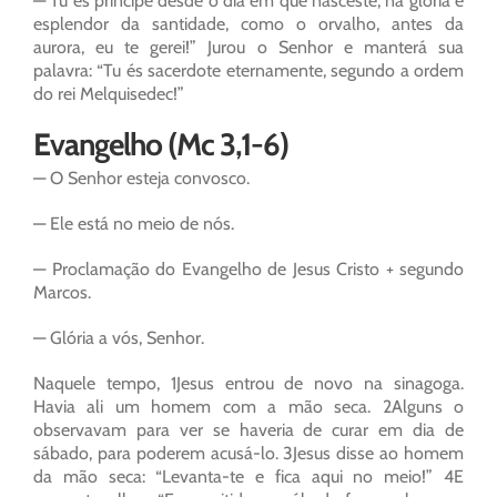
— Tu és príncipe desde o dia em que nasceste; na glória e
esplendor da santidade, como o orvalho, antes da
aurora, eu te gerei!” Jurou o Senhor e manterá sua
palavra: “Tu és sacerdote eternamente, segundo a ordem
do rei Melquisedec!”
Evangelho (Mc 3,1-6)
— O Senhor esteja convosco.
— Ele está no meio de nós.
— Proclamação do Evangelho de Jesus Cristo + segundo
Marcos.
— Glória a vós, Senhor.
Naquele tempo, 1Jesus entrou de novo na sinagoga.
Havia ali um homem com a mão seca. 2Alguns o
observavam para ver se haveria de curar em dia de
sábado, para poderem acusá-lo. 3Jesus disse ao homem
da mão seca: “Levanta-te e fica aqui no meio!” 4E