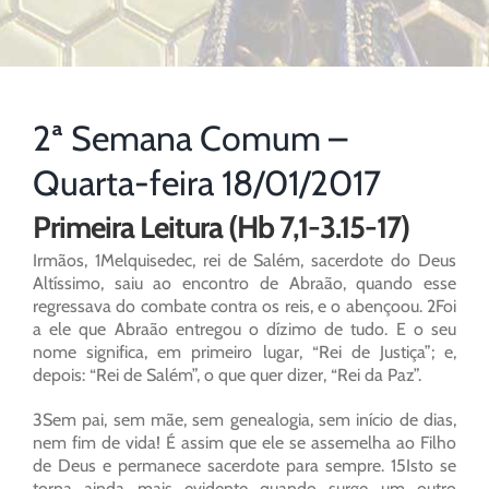
2ª Semana Comum –
Quarta-feira 18/01/2017
Primeira Leitura (Hb 7,1-3.15-17)
Irmãos, 1Melquisedec, rei de Salém, sacerdote do Deus
Altíssimo, saiu ao encontro de Abraão, quando esse
regressava do combate contra os reis, e o abençoou. 2Foi
a ele que Abraão entregou o dízimo de tudo. E o seu
nome significa, em primeiro lugar, “Rei de Justiça”; e,
depois: “Rei de Salém”, o que quer dizer, “Rei da Paz”.
3Sem pai, sem mãe, sem genealogia, sem início de dias,
nem fim de vida! É assim que ele se assemelha ao Filho
de Deus e permanece sacerdote para sempre. 15Isto se
torna ainda mais evidente quando surge um outro