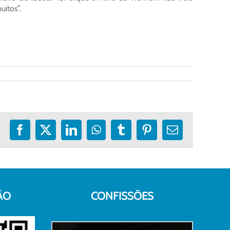
uitos”.
Facebook
X
LinkedIn
WhatsApp
Tumblr
Pinterest
E-
mail
ÃO
CONFISSÕES