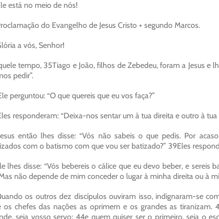
le está no meio de nós!
roclamação do Evangelho de Jesus Cristo + segundo Marcos.
lória a vós, Senhor!
uele tempo, 35Tiago e João, filhos de Zebedeu, foram a Jesus e l
os pedir”.
le perguntou: “O que quereis que eu vos faça?”
les responderam: “Deixa-nos sentar um à tua direita e outro à tua 
esus então lhes disse: “Vós não sabeis o que pedis. Por acas
izados com o batismo com que vou ser batizado?” 39Eles respon
le lhes disse: “Vós bebereis o cálice que eu devo beber, e serei
as não depende de mim conceder o lugar à minha direita ou à min
uando os outros dez discípulos ouviram isso, indignaram-se com
 os chefes das nações as oprimem e os grandes as tiranizam. 4
nde, seja vosso servo; 44e quem quiser ser o primeiro, seja o 