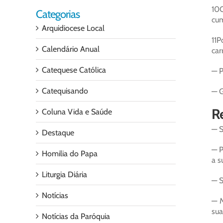
10O
Categorias
cum
Arquidiocese Local
11P
Calendário Anual
car
Catequese Católica
— P
Catequisando
— G
Re
Coluna Vida e Saúde
— S
Destaque
— P
Homilia do Papa
a s
Liturgia Diária
— S
Notícias
— M
sua
Notícias da Paróquia