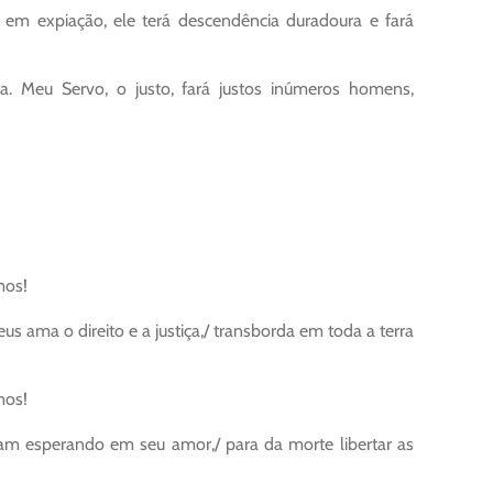
em expiação, ele terá descendência duradoura e fará
ta. Meu Servo, o justo, fará justos inúmeros homens,
mos!
us ama o direito e a justiça,/ transborda em toda a terra
mos!
am esperando em seu amor,/ para da morte libertar as