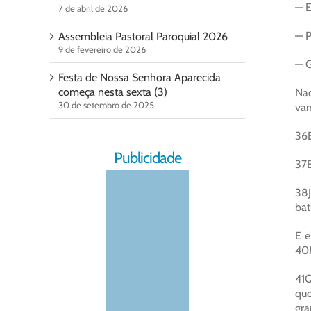
— E
7 de abril de 2026
— P
Assembleia Pastoral Paroquial 2026
9 de fevereiro de 2026
— G
Festa de Nossa Senhora Aparecida
começa nesta sexta (3)
Naq
30 de setembro de 2025
vam
36E
Publicidade
37E
38J
bat
E e
40M
41Q
que
gra