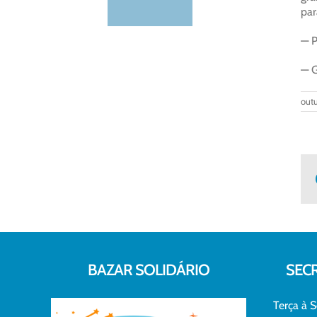
par
— P
— G
outu
BAZAR SOLIDÁRIO
SEC
Terça à S