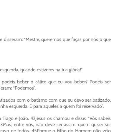
he disseram: “Mestre, queremos que faças por nós o que
esquerda, quando estiveres na tua glória!”
o podeis beber o cálice que eu vou beber? Podeis ser
deram: “Podemos”.
s batizados com o batismo com que eu devo ser batizado.
ha esquerda. É para aqueles a quem foi reservado”.
 Tiago e João. 42Jesus os chamou e disse: “Vós sabeis
3Mas, entre vós, não deve ser assim; quem quiser ser
escravo de todos. 45Porque o Filho do Homem não veio