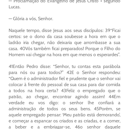
— Proclamação do Evangelho de Jesus Cristo + segundo
Lucas.
— Glória a vós, Senhor.
Naquele tempo, disse Jesus aos seus discípulos: 39“Ficai
certos: se o dono da casa soubesse a hora em que o
ladrão iria chegar, não deixaria que arrombasse a sua
casa. 40Vós também ficai preparados! Porque o Filho do
Homem vai chegar na hora em que menos o esperardes”.
41Então Pedro disse: “Senhor, tu contas esta parábola
para nós ou para todos?” 42E o Senhor respondeu:
“Quem é o administrador fiel e prudente que o senhor vai
colocar à frente do pessoal de sua casa para dar comida
a todos na hora certa? 43Feliz o empregado que o
patrão, ao chegar, encontrar agindo assim! 44Em
verdade eu vos digo: o senhor lhe confiará a
administração de todos os seus bens. 45Porém, se
aquele empregado pensar: ‘Meu patrão está demorando’,
e começar a espancar os criados e as criadas, e a comer,
a beber e a embriagar-se, 46o senhor daquele