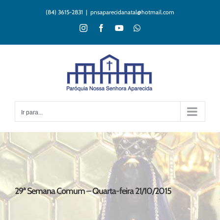
Ir
(84) 3615-2831
|
pnsaparecidanatal@hotmail.com
para
o
Instagram
Facebook
YouTube
WhatsApp
conteúdo
Ir para...
29ª Semana Comum – Quarta-feira 21/10/2015