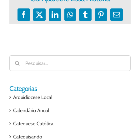
Facebook
X
LinkedIn
WhatsApp
Tumblr
Pinterest
E-
mail
Buscar
resultados
para:
Categorias
Arquidiocese Local
Calendário Anual
Catequese Católica
Catequisando