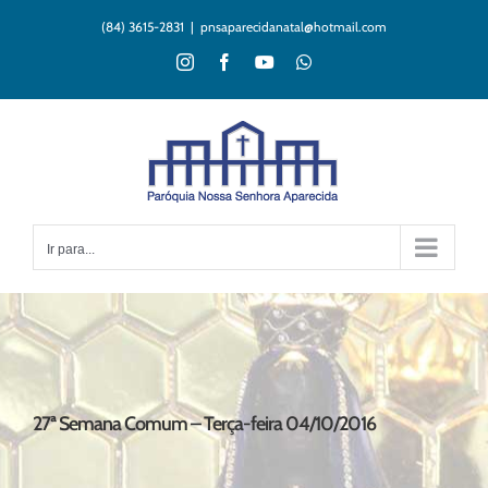
Ir
(84) 3615-2831
|
pnsaparecidanatal@hotmail.com
para
o
Instagram
Facebook
YouTube
WhatsApp
conteúdo
Ir para...
27ª Semana Comum – Terça-feira 04/10/2016