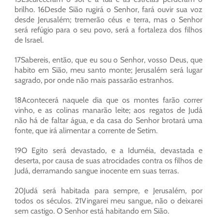
brilho. 16Desde Sião rugirá o Senhor, fará ouvir sua voz
desde Jerusalém; tremerão céus e terra, mas o Senhor
será refúgio para o seu povo, será a fortaleza dos filhos
de Israel.
17Sabereis, então, que eu sou o Senhor, vosso Deus, que
habito em Sião, meu santo monte; Jerusalém será lugar
sagrado, por onde não mais passarão estranhos.
18Acontecerá naquele dia que os montes farão correr
vinho, e as colinas manarão leite; aos regatos de Judá
não há de faltar água, e da casa do Senhor brotará uma
fonte, que irá alimentar a corrente de Setim.
19O Egito será devastado, e a Iduméia, devastada e
deserta, por causa de suas atrocidades contra os filhos de
Judá, derramando sangue inocente em suas terras.
20Judá será habitada para sempre, e Jerusalém, por
todos os séculos. 21Vingarei meu sangue, não o deixarei
sem castigo. O Senhor está habitando em Sião.