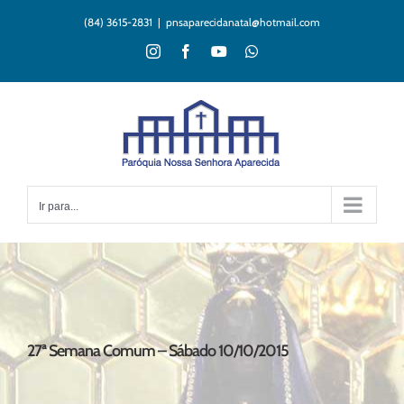
Ir
(84) 3615-2831
|
pnsaparecidanatal@hotmail.com
para
o
Instagram
Facebook
YouTube
WhatsApp
conteúdo
Ir para...
27ª Semana Comum – Sábado 10/10/2015