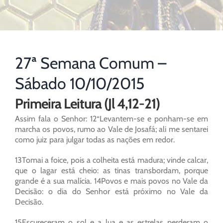
27ª Semana Comum –
Sábado 10/10/2015
Primeira Leitura (Jl 4,12-21)
Assim fala o Senhor: 12“Levantem-se e ponham-se em
marcha os povos, rumo ao Vale de Josafá; ali me sentarei
como juiz para julgar todas as nações em redor.
13Tomai a foice, pois a colheita está madura; vinde calcar,
que o lagar está cheio: as tinas transbordam, porque
grande é a sua malícia. 14Povos e mais povos no Vale da
Decisão: o dia do Senhor está próximo no Vale da
Decisão.
15Escureceram o sol e a lua e as estrelas perderam o