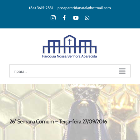
Ir
(84) 3615-2831
|
pnsaparecidanatal@hotmail.com
para
o
Instagram
Facebook
YouTube
WhatsApp
conteúdo
Ir para...
26ª Semana Comum – Terça-feira 27/09/2016