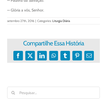
— Palavra da Salvação.
— Glória a vós, Senhor.
setembro 27th, 2016
|
Categories:
Liturgia Diária
Compartilhe Essa História
Facebook
X
LinkedIn
WhatsApp
Tumblr
Pinterest
E-
mail
Buscar
resultados
para: