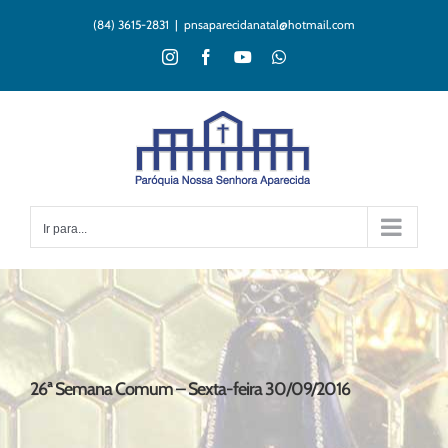
Ir
(84) 3615-2831
|
pnsaparecidanatal@hotmail.com
para
o
Instagram
Facebook
YouTube
WhatsApp
conteúdo
Ir para...
26ª Semana Comum – Sexta-feira 30/09/2016