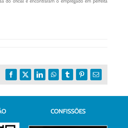
asa do oficial e encontraram o empregado em perfeita
Facebook
X
LinkedIn
WhatsApp
Tumblr
Pinterest
E-
mail
ÃO
CONFISSÕES