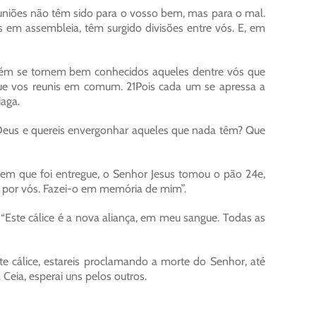
euniões não têm sido para o vosso bem, mas para o mal.
s em assembleia, têm surgido divisões entre vós. E, em
mbém se tornem bem conhecidos aqueles dentre vós que
que vos reunis em comum. 21Pois cada um se apressa a
aga.
Deus e quereis envergonhar aqueles que nada têm? Que
e em que foi entregue, o Senhor Jesus tomou o pão 24e,
do por vós. Fazei-o em memória de mim”.
Este cálice é a nova aliança, em meu sangue. Todas as
e cálice, estareis proclamando a morte do Senhor, até
Ceia, esperai uns pelos outros.