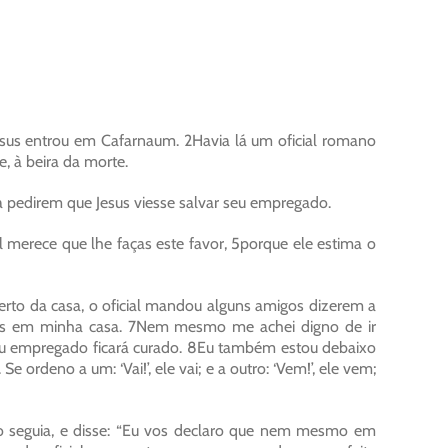
sus entrou em Cafarnaum. 2Havia lá um oficial romano
 à beira da morte.
ara pedirem que Jesus viesse salvar seu empregado.
l merece que lhe faças este favor, 5porque ele estima o
rto da casa, o oficial mandou alguns amigos dizerem a
tres em minha casa. 7Nem mesmo me achei digno de ir
eu empregado ficará curado. 8Eu também estou debaixo
rdeno a um: ‘Vai!’, ele vai; e a outro: ‘Vem!’, ele vem;
 o seguia, e disse: “Eu vos declaro que nem mesmo em