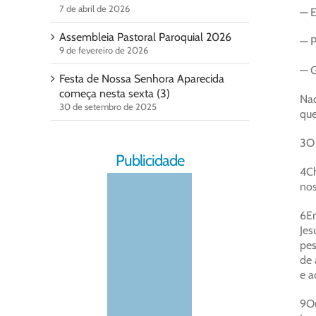
7 de abril de 2026
— E
Assembleia Pastoral Paroquial 2026
— P
9 de fevereiro de 2026
— G
Festa de Nossa Senhora Aparecida
começa nesta sexta (3)
Naq
30 de setembro de 2025
que
3O 
Publicidade
4Ch
nos
6En
Jes
pes
de 
e a
9Ou