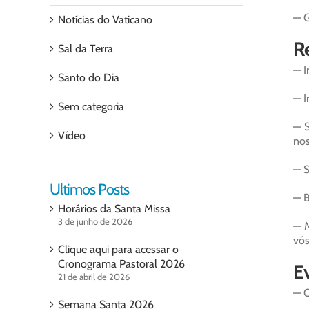
— G
Notícias do Vaticano
Re
Sal da Terra
— I
Santo do Dia
— I
Sem categoria
— S
Vídeo
nos
— S
Ultimos Posts
— B
Horários da Santa Missa
3 de junho de 2026
— M
vós
Clique aqui para acessar o
Cronograma Pastoral 2026
Ev
21 de abril de 2026
— O
Semana Santa 2026