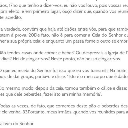
ãos, 17no que tenho a dizer-vos, eu não vos louvo, pois vossas r
om efeito, e em primeiro lugar, ouço dizer que, quando vos reuni
te, acredito.
a verdade, convém que haja até cisões entre vós, para que ta
istem à prova. 20De fato, não é para comer a Ceia do Senhor 
er a sua própria ceia; e enquanto um passa fome o outro se embri
ão tendes casas onde comer e beber? Ou desprezais a Igreja de 
 direi? Hei de elogiar-vos? Neste ponto, não posso elogiar-vos.
 que eu recebi do Senhor foi isso que eu vos transmiti: Na noit
ois de dar graças, partiu-o e disse: “Isto é o meu corpo que é da
o mesmo modo, depois da ceia, tomou também o cálice e disse: “
es que dele beberdes, fazei isto em minha memória”.
odas as vezes, de fato, que comerdes deste pão e beberdes dest
 ele venha. 33Portanto, meus irmãos, quando vos reunirdes para a 
alavra do Senhor.