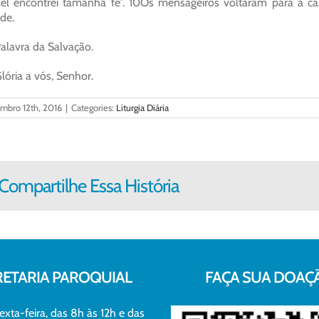
ael encontrei tamanha fé”. 10Os mensageiros voltaram para a c
de.
alavra da Salvação.
lória a vós, Senhor.
embro 12th, 2016
|
Categories:
Liturgia Diária
Compartilhe Essa História
RETARIA PAROQUIAL
FAÇA SUA DOAÇ
exta-feira, das 8h às 12h e das