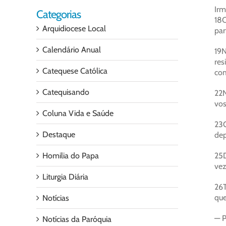
Irm
Categorias
18C
Arquidiocese Local
par
Calendário Anual
19N
res
Catequese Católica
com
Catequisando
22N
vos
Coluna Vida e Saúde
23O
Destaque
dep
Homilia do Papa
25D
vez
Liturgia Diária
26T
que
Notícias
— P
Notícias da Paróquia