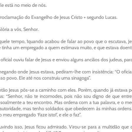
le está no meio de nós.
roclamação do Evangelho de Jesus Cristo + segundo Lucas.
lória a vós, Senhor.
uele tempo, 1quando acabou de falar ao povo que o escutava, Je
 tinha um empregado a quem estimava muito, e que estava doente,
oficial ouviu falar de Jesus e enviou alguns anciãos dos judeus, p
egando onde Jesus estava, pediram-lhe com insistência: “O oficia
so povo. Ele até nos construiu uma sinagoga”.
tão Jesus pôs-se a caminho com eles. Porém, quando já estava pe
us: “Senhor, não te incomodes, pois não sou digno de que en
soalmente a teu encontro. Mas ordena com a tua palavra, e o m
autoridade, mas tenho soldados que obedecem às minhas ordens. Se o
o meu empregado ‘Faze isto!’, e ele o faz”.
vindo isso, Jesus ficou admirado. Virou-se para a multidão que