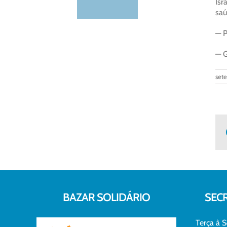
Isr
saú
— P
— G
set
BAZAR SOLIDÁRIO
SEC
Terça à S