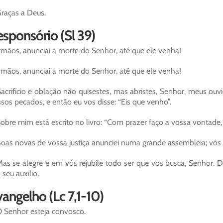
raças a Deus.
sponsório (Sl 39)
rmãos, anunciai a morte do Senhor, até que ele venha!
rmãos, anunciai a morte do Senhor, até que ele venha!
acrifício e oblação não quisestes, mas abristes, Senhor, meus ouv
sos pecados, e então eu vos disse: “Eis que venho”.
obre mim está escrito no livro: “Com prazer faço a vossa vontade,
oas novas de vossa justiça anunciei numa grande assembleia; vós s
as se alegre e em vós rejubile todo ser que vos busca, Senhor.
 seu auxílio.
angelho (Lc 7,1-10)
 Senhor esteja convosco.