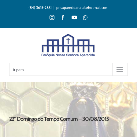
Ir
(84) 3615-2831
|
pnsaparecidanatal@hotmail.com
para
o
Instagram
Facebook
YouTube
WhatsApp
conteúdo
Ir para...
22º Domingo do Tempo Comum – 30/08/2015