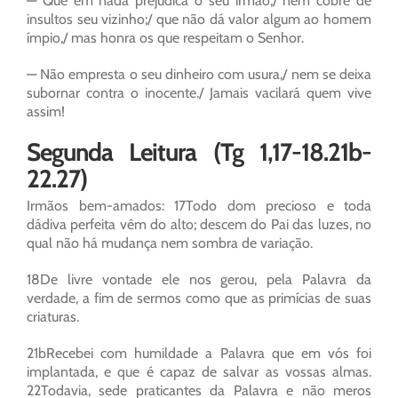
— Que em nada prejudica o seu irmão,/ nem cobre de
insultos seu vizinho;/ que não dá valor algum ao homem
ímpio,/ mas honra os que respeitam o Senhor.
— Não empresta o seu dinheiro com usura,/ nem se deixa
subornar contra o inocente./ Jamais vacilará quem vive
assim!
Segunda Leitura (Tg 1,17-18.21b-
22.27)
Irmãos bem-amados: 17Todo dom precioso e toda
dádiva perfeita vêm do alto; descem do Pai das luzes, no
qual não há mudança nem sombra de variação.
18De livre vontade ele nos gerou, pela Palavra da
verdade, a fim de sermos como que as primícias de suas
criaturas.
21bRecebei com humildade a Palavra que em vós foi
implantada, e que é capaz de salvar as vossas almas.
22Todavia, sede praticantes da Palavra e não meros