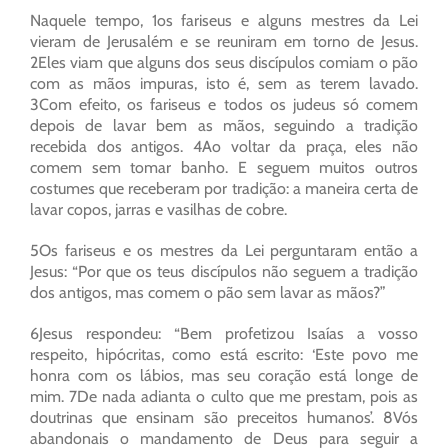
Naquele tempo, 1os fariseus e alguns mestres da Lei
vieram de Jerusalém e se reuniram em torno de Jesus.
2Eles viam que alguns dos seus discípulos comiam o pão
com as mãos impuras, isto é, sem as terem lavado.
3Com efeito, os fariseus e todos os judeus só comem
depois de lavar bem as mãos, seguindo a tradição
recebida dos antigos. 4Ao voltar da praça, eles não
comem sem tomar banho. E seguem muitos outros
costumes que receberam por tradição: a maneira certa de
lavar copos, jarras e vasilhas de cobre.
5Os fariseus e os mestres da Lei perguntaram então a
Jesus: “Por que os teus discípulos não seguem a tradição
dos antigos, mas comem o pão sem lavar as mãos?”
6Jesus respondeu: “Bem profetizou Isaías a vosso
respeito, hipócritas, como está escrito: ‘Este povo me
honra com os lábios, mas seu coração está longe de
mim. 7De nada adianta o culto que me prestam, pois as
doutrinas que ensinam são preceitos humanos’. 8Vós
abandonais o mandamento de Deus para seguir a