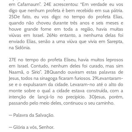
em Cafarnaum”. 24E acrescentou: “Em verdade eu vos
digo que nenhum profeta é bem recebido em sua pátria.
25De fato, eu vos digo: no tempo do profeta Elias,
quando não choveu durante três anos e seis meses e
houve grande fome em toda a região, havia muitas
viúvas em Israel. 26No entanto, a nenhuma delas foi
enviado Elias, senão a uma viúva que vivia em Sarepta,
na Sidônia.
27E no tempo do profeta Eliseu, havia muitos leprosos
em Israel. Contudo, nenhum deles foi curado, mas sim
Naamã, o Sírio”. 28Quando ouviram estas palavras de
Jesus, todos na sinagoga ficaram furiosos. 29Levantaram-
se e o expulsaram da cidade. Levaram-no até o alto do
monte sobre o qual a cidade estava construída, com a
intenção de lançá-lo no precipício. 30Jesus, porém,
passando pelo meio deles, continuou o seu caminho.
— Palavra da Salvação.
— Glória a vós, Senhor.