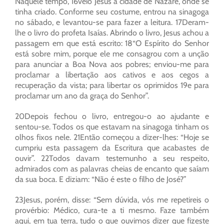
Naquele tempo, 16veio Jesus à cidade de Nazaré, onde se
tinha criado. Conforme seu costume, entrou na sinagoga
no sábado, e levantou-se para fazer a leitura. 17Deram-
lhe o livro do profeta Isaías. Abrindo o livro, Jesus achou a
passagem em que está escrito: 18“O Espírito do Senhor
está sobre mim, porque ele me consagrou com a unção
para anunciar a Boa Nova aos pobres; enviou-me para
proclamar a libertação aos cativos e aos cegos a
recuperação da vista; para libertar os oprimidos 19e para
proclamar um ano da graça do Senhor”.
20Depois fechou o livro, entregou-o ao ajudante e
sentou-se. Todos os que estavam na sinagoga tinham os
olhos fixos nele. 21Então começou a dizer-lhes: “Hoje se
cumpriu esta passagem da Escritura que acabastes de
ouvir”. 22Todos davam testemunho a seu respeito,
admirados com as palavras cheias de encanto que saíam
da sua boca. E diziam: “Não é este o filho de José?”
23Jesus, porém, disse: “Sem dúvida, vós me repetireis o
provérbio: Médico, cura-te a ti mesmo. Faze também
aqui, em tua terra, tudo o que ouvimos dizer que fizeste