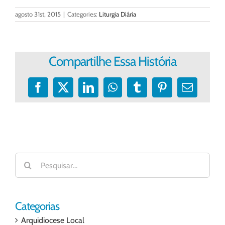
agosto 31st, 2015
|
Categories:
Liturgia Diária
Compartilhe Essa História
Facebook
X
LinkedIn
WhatsApp
Tumblr
Pinterest
E-
mail
Buscar
resultados
para:
Categorias
Arquidiocese Local