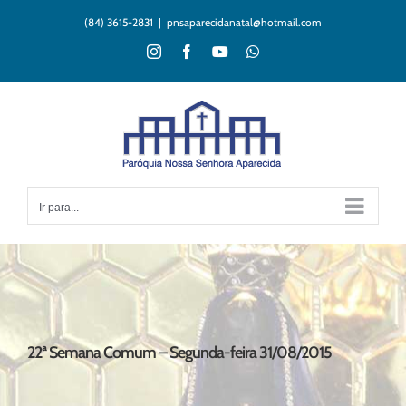
Ir
(84) 3615-2831
|
pnsaparecidanatal@hotmail.com
para
o
Instagram
Facebook
YouTube
WhatsApp
conteúdo
Ir para...
22ª Semana Comum – Segunda-feira 31/08/2015