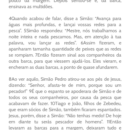
pouco da margem. Depois sentou-se e, da barca,
ensinava as multidões.
4Quando acabou de falar, disse a Simão: “Avança para
águas mais profundas, e lançai vossas redes para a
pesca”. 5Simão respondeu: “Mestre, nós trabalhamos a
noite inteira e nada pescamos. Mas, em atenção à tua
palavra, vou lançar as redes”. 6Assim fizeram, e
apanharam tamanha quantidade de peixes que as redes
se rompiam. 7Então fizeram sinal aos companheiros da
outra barca, para que viessem ajudá-los. Eles vieram, e
encheram as duas barcas, a ponto de quase afundarem.
8Ao ver aquilo, Simão Pedro atirou-se aos pés de Jesus,
dizendo: “Senhor, afasta-te de mim, porque sou um
pecador!” 9É que o espanto se apoderara de Simão e de
todos os seus companheiros, por causa da pesca que
acabavam de fazer. 10Tiago e João, filhos de Zebedeu,
que eram sócios de Simão, também ficaram espantados.
Jesus, porém, disse a Simão: “Não tenhas medo! De hoje
em diante tu serás pescador de homens”. 11Então
levaram as barcas para a margem, deixaram tudo e