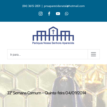
Ir
(84) 3615-2831
|
pnsaparecidanatal@hotmail.com
para
o
Instagram
Facebook
YouTube
WhatsApp
conteúdo
Ir para...
22ª Semana Comum – Quinta-feira 04/09/2014