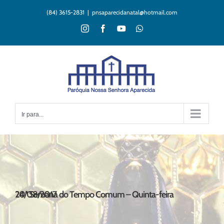
Ir
(84) 3615-2831
|
pnsaparecidanatal@hotmail.com
para
o
Instagram
Facebook
YouTube
WhatsApp
conteúdo
Ir para...
20ª Semana do Tempo Comum – Quinta-feira 24/08/2017