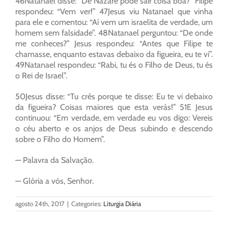
46Natanael disse: “De Nazaré pode sair coisa boa?” Filipe
respondeu: “Vem ver!” 47Jesus viu Natanael que vinha
para ele e comentou: “Aí vem um israelita de verdade, um
homem sem falsidade”. 48Natanael perguntou: “De onde
me conheces?” Jesus respondeu: “Antes que Filipe te
chamasse, enquanto estavas debaixo da figueira, eu te vi”.
49Natanael respondeu: “Rabi, tu és o Filho de Deus, tu és
o Rei de Israel”.
50Jesus disse: “Tu crês porque te disse: Eu te vi debaixo
da figueira? Coisas maiores que esta verás!” 51E Jesus
continuou: “Em verdade, em verdade eu vos digo: Vereis
o céu aberto e os anjos de Deus subindo e descendo
sobre o Filho do Homem”.
— Palavra da Salvação.
— Glória a vós, Senhor.
agosto 24th, 2017
|
Categories:
Liturgia Diária