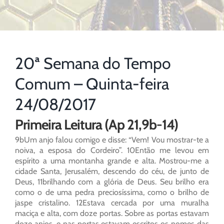
20ª Semana do Tempo
Comum – Quinta-feira
24/08/2017
Primeira Leitura (Ap 21,9b-14)
9bUm anjo falou comigo e disse: “Vem! Vou mostrar-te a
noiva, a esposa do Cordeiro”. 10Então me levou em
espírito a uma montanha grande e alta. Mostrou-me a
cidade Santa, Jerusalém, descendo do céu, de junto de
Deus, 11brilhando com a glória de Deus. Seu brilho era
como o de uma pedra preciosíssima, como o brilho de
jaspe cristalino. 12Estava cercada por uma muralha
maciça e alta, com doze portas. Sobre as portas estavam
doze anjos, e nas portas estavam escritos os nomes das