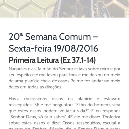
20ª Semana Comum –
Sexta-feira 19/08/2016
Primeira Leitura (Ez 37,1-14)
Naqueles dias, 1a mão do Senhor estava sobre mim e por
seu espírito ele me levou para fora e me deixou no meio
de uma planície cheia de ossos 2e me fez andar no meio
deles em todas as direções.
Havia muitíssimos ossos na planície e estavam
ressequidos. 3Ele me perguntou: “Filho do homem, será
que estes ossos podem voltar à vida?” E eu respondi:
“Senhor Deus, só tu o sabes”. 4E ele me disse: “Profetiza
sobre estes ossos e dize: Ossos ressequidos, escutai a
palavra do Senhor! 5Assim diz o Senhor Deus a estes