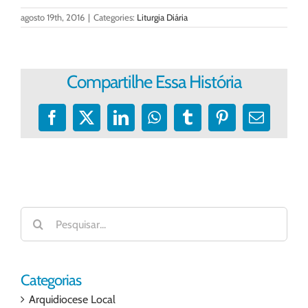
agosto 19th, 2016
|
Categories:
Liturgia Diária
Compartilhe Essa História
Facebook
X
LinkedIn
WhatsApp
Tumblr
Pinterest
E-
mail
Buscar
resultados
para:
Categorias
Arquidiocese Local