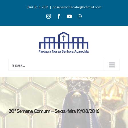
Ir
(84) 3615-2831
|
pnsaparecidanatal@hotmail.com
para
o
Instagram
Facebook
YouTube
WhatsApp
conteúdo
Ir para...
20ª Semana Comum – Sexta-feira 19/08/2016