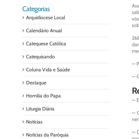
Ass
Categorias
sab
Arquidiocese Local
vós
sob
Calendário Anual
26E
Catequese Católica
dar
meu
Catequisando
— P
Coluna Vida e Saúde
— G
Destaque
Re
Homilia do Papa
— E
Liturgia Diária
— C
nem
Notícias
— D
Notícias da Paróquia
par