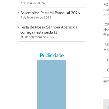
7 de abril de 2026
7O 
dis
Assembleia Pastoral Paroquial 2026
enc
9 de fevereiro de 2026
10E
Festa de Nossa Senhora Aparecida
che
começa nesta sexta (3)
fes
30 de setembro de 2025
13E
ran
Publicidade
— P
— G
agos