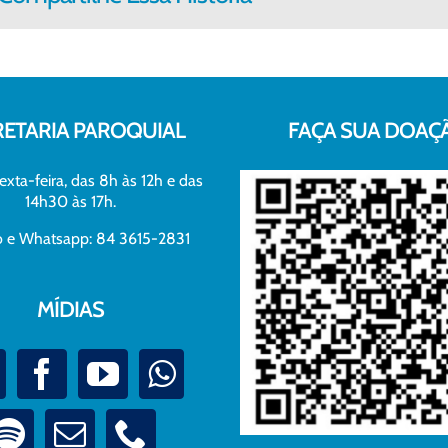
RETARIA PAROQUIAL
FAÇA SUA DOAÇ
exta-feira, das 8h às 12h e das
14h30 às 17h.
xo e Whatsapp: 84 3615-2831
MÍDIAS