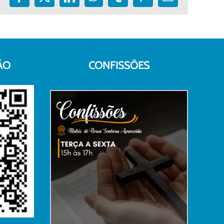
Facebook
X
LinkedIn
WhatsApp
Tumblr
Pinterest
E-
mail
ÃO
CONFISSÕES