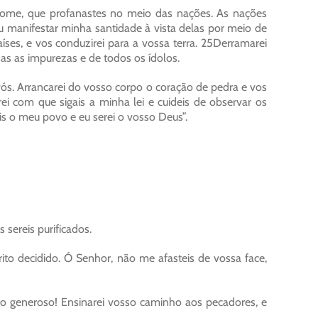
nome, que profanastes no meio das nações. As nações
 manifestar minha santidade à vista delas por meio de
aíses, e vos conduzirei para a vossa terra. 25Derramarei
odas as impurezas e de todos os ídolos.
ós. Arrancarei do vosso corpo o coração de pedra e vos
ei com que sigais a minha lei e cuideis de observar os
s o meu povo e eu serei o vosso Deus”.
sereis purificados.
to decidido. Ó Senhor, não me afasteis de vossa face,
to generoso! Ensinarei vosso caminho aos pecadores, e