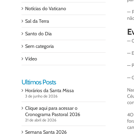
Notícias do Vaticano
— P
não
Sal da Terra
Ev
Santo do Dia
— O
Sem categoria
— E
Vídeo
— P
— G
Ultimos Posts
Naq
Horários da Santa Missa
Céu
3 de junho de 2026
con
Clique aqui para acessar o
Cronograma Pastoral 2026
4O 
21 de abril de 2026
for
cam
Semana Santa 2026