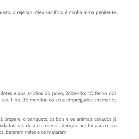
sto, o rejeitais. Meu sacrifício é minha alma penitente,
rdotes e aos anciãos do povo, 2dizendo: “O Reino dos
do seu filho. 3E mandou os seus empregados chamar os
á preparei o banquete, os bois e os animais cevados já
nvidados não deram a menor atenção: um foi para o seu
os, bateram neles e os mataram.