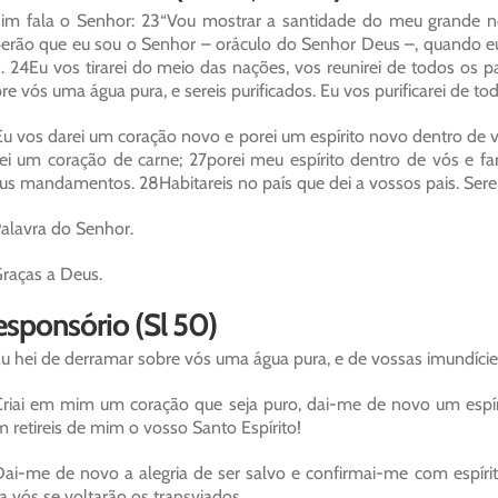
im fala o Senhor: 23“Vou mostrar a santidade do meu grande 
erão que eu sou o Senhor – oráculo do Senhor Deus –, quando eu
. 24Eu vos tirarei do meio das nações, vos reunirei de todos os p
re vós uma água pura, e sereis purificados. Eu vos purificarei de t
u vos darei um coração novo e porei um espírito novo dentro de v
ei um coração de carne; 27porei meu espírito dentro de vós e far
s mandamentos. 28Habitareis no país que dei a vossos pais. Serei
alavra do Senhor.
raças a Deus.
sponsório (Sl 50)
u hei de derramar sobre vós uma água pura, e de vossas imundícies 
riai em mim um coração que seja puro, dai-me de novo um espíri
 retireis de mim o vosso Santo Espírito!
ai-me de novo a alegria de ser salvo e confirmai-me com espíri
a vós se voltarão os transviados.