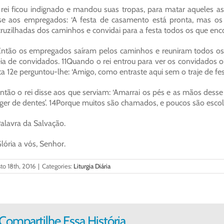
rei ficou indignado e mandou suas tropas, para matar aqueles ass
se aos empregados: ‘A festa de casamento está pronta, mas os
ruzilhadas dos caminhos e convidai para a festa todos os que enco
ntão os empregados saíram pelos caminhos e reuniram todos os q
ia de convidados. 11Quando o rei entrou para ver os convidados
ta 12e perguntou-lhe: ‘Amigo, como entraste aqui sem o traje de 
ntão o rei disse aos que serviam: ‘Amarrai os pés e as mãos desse
ger de dentes’. 14Porque muitos são chamados, e poucos são escol
alavra da Salvação.
lória a vós, Senhor.
to 18th, 2016
|
Categories:
Liturgia Diária
Compartilhe Essa História