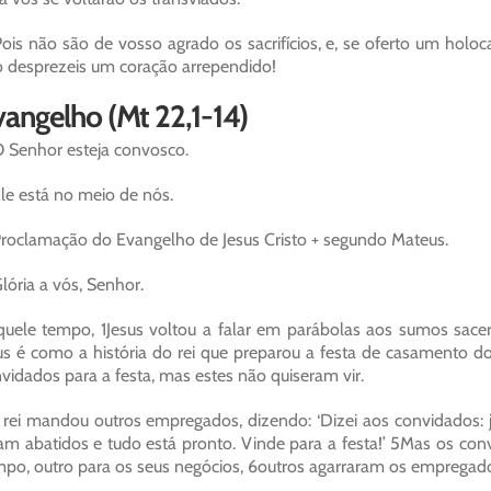
ois não são de vosso agrado os sacrifícios, e, se oferto um holocau
 desprezeis um coração arrependido!
angelho (Mt 22,1-14)
 Senhor esteja convosco.
le está no meio de nós.
roclamação do Evangelho de Jesus Cristo + segundo Mateus.
lória a vós, Senhor.
uele tempo, 1Jesus voltou a falar em parábolas aos sumos sace
s é como a história do rei que preparou a festa de casamento 
vidados para a festa, mas estes não quiseram vir.
rei mandou outros empregados, dizendo: ‘Dizei aos convidados: j
am abatidos e tudo está pronto. Vinde para a festa!’ 5Mas os co
po, outro para os seus negócios, 6outros agarraram os empregad