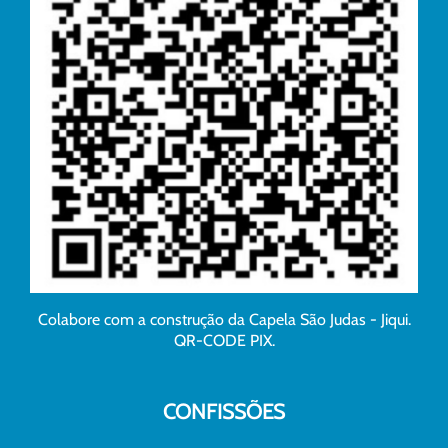
Colabore com a construção da Capela São Judas - Jiqui.
QR-CODE PIX.
CONFISSÕES