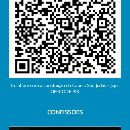
Colabore com a construção da Capela São Judas - Jiqui.
QR-CODE PIX.
CONFISSÕES