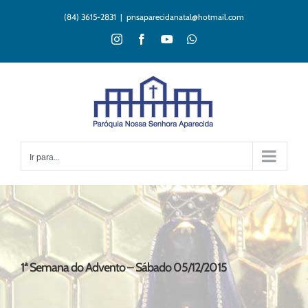
Ir
(84) 3615-2831
|
pnsaparecidanatal@hotmail.com
para
o
Instagram
Facebook
YouTube
WhatsApp
conteúdo
Ir para...
1ª Semana do Advento – Sábado 05/12/2015