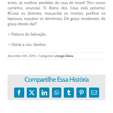
antes, às ovelhas perdidas da casa de Israel! 7Em vosso
caminho, anunciai: ‘O Reino dos Céus está próximo’.
8Curai os doentes, ressuscitai os mortos, purificai os
leprosos, expulsai os demônios. De graça recebestes, de
graça deveis dar!”
— Palavra da Salvação.
— Glória a vós, Senhor.
dezembro 5th, 2015
|
Categories:
Liturgia Diária
Compartilhe Essa História
Facebook
X
LinkedIn
WhatsApp
Tumblr
Pinterest
E-
mail