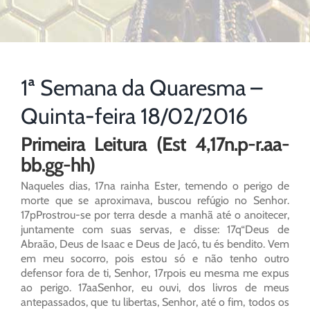
1ª Semana da Quaresma –
Quinta-feira 18/02/2016
Primeira Leitura (Est 4,17n.p-r.aa-
bb.gg-hh)
Naqueles dias, 17na rainha Ester, temendo o perigo de
morte que se aproximava, buscou refúgio no Senhor.
17pProstrou-se por terra desde a manhã até o anoitecer,
juntamente com suas servas, e disse: 17q“Deus de
Abraão, Deus de Isaac e Deus de Jacó, tu és bendito. Vem
em meu socorro, pois estou só e não tenho outro
defensor fora de ti, Senhor, 17rpois eu mesma me expus
ao perigo. 17aaSenhor, eu ouvi, dos livros de meus
antepassados, que tu libertas, Senhor, até o fim, todos os