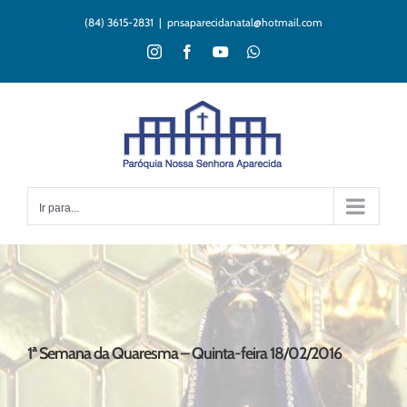
Ir
(84) 3615-2831
|
pnsaparecidanatal@hotmail.com
para
o
Instagram
Facebook
YouTube
WhatsApp
conteúdo
Ir para...
1ª Semana da Quaresma – Quinta-feira 18/02/2016