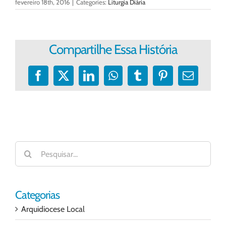
fevereiro 18th, 2016
|
Categories:
Liturgia Diária
Compartilhe Essa História
Facebook
X
LinkedIn
WhatsApp
Tumblr
Pinterest
E-
mail
Buscar
resultados
para:
Categorias
Arquidiocese Local