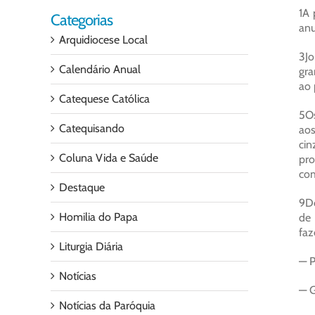
1A 
Categorias
anu
Arquidiocese Local
3Jo
Calendário Anual
gra
ao 
Catequese Católica
5Os
Catequisando
aos
cin
Coluna Vida e Saúde
pro
com
Destaque
9De
Homilia do Papa
de 
faz
Liturgia Diária
— P
Notícias
— G
Notícias da Paróquia