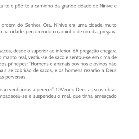
nta-te e põe-te a caminho da grande cidade de Nínive e
 ordem do Senhor. Ora, Nínive era uma cidade muito
rou na cidade, percorrendo o caminho de um dia; pregava
sacos, desde o superior ao inferior. 6A pregação chegara
 o manto real, vestiu-se de saco e sentou-se em cima de
 dos príncipes: “Homens e animais bovinos e ovinos não
is se cobrirão de sacos, e os homens rezarão a Deus
as perversas.
im não venhamos a perecer”. 10Vendo Deus as suas obras
ompadeceu-se e suspendeu o mal, que tinha ameaçado