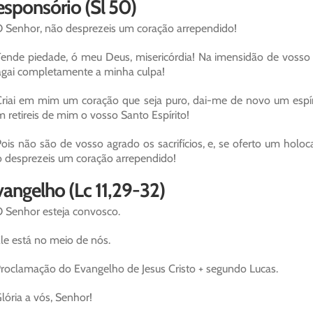
sponsório (Sl 50)
 Senhor, não desprezeis um coração arrependido!
ende piedade, ó meu Deus, misericórdia! Na imensidão de vosso a
gai completamente a minha culpa!
riai em mim um coração que seja puro, dai-me de novo um espíri
 retireis de mim o vosso Santo Espírito!
ois não são de vosso agrado os sacrifícios, e, se oferto um holocau
 desprezeis um coração arrependido!
angelho (Lc 11,29-32)
 Senhor esteja convosco.
le está no meio de nós.
roclamação do Evangelho de Jesus Cristo + segundo Lucas.
lória a vós, Senhor!