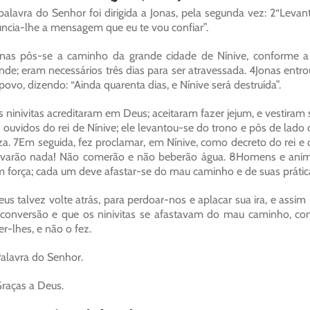
palavra do Senhor foi dirigida a Jonas, pela segunda vez: 2“Leva
ncia-lhe a mensagem que eu te vou confiar”.
nas pôs-se a caminho da grande cidade de Nínive, conforme a
nde; eram necessários três dias para ser atravessada. 4Jonas ent
povo, dizendo: “Ainda quarenta dias, e Nínive será destruída”.
 ninivitas acreditaram em Deus; aceitaram fazer jejum, e vestiram 
 ouvidos do rei de Nínive; ele levantou-se do trono e pôs de lado
za. 7Em seguida, fez proclamar, em Nínive, como decreto do rei e
varão nada! Não comerão e não beberão água. 8Homens e anima
 força; cada um deve afastar-se do mau caminho e de suas prátic
us talvez volte atrás, para perdoar-nos e aplacar sua ira, e ass
conversão e que os ninivitas se afastavam do mau caminho, c
er-lhes, e não o fez.
alavra do Senhor.
raças a Deus.