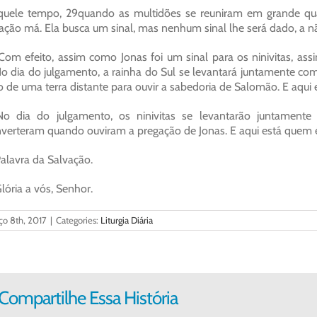
uele tempo, 29quando as multidões se reuniram em grande qua
ação má. Ela busca um sinal, mas nenhum sinal lhe será dado, a não
om efeito, assim como Jonas foi um sinal para os ninivitas, a
o dia do julgamento, a rainha do Sul se levantará juntamente co
o de uma terra distante para ouvir a sabedoria de Salomão. E aqu
No dia do julgamento, os ninivitas se levantarão juntament
verteram quando ouviram a pregação de Jonas. E aqui está quem é
alavra da Salvação.
lória a vós, Senhor.
ço 8th, 2017
|
Categories:
Liturgia Diária
Compartilhe Essa História