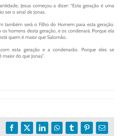
ntidade, Jesus começou a dizer: “Esta geração é uma
 ser o sinal de Jonas.
ssim também será o Filho do Homem para esta geração.
m os homens desta geração, e os condenará. Porque ela
i está quem é maior que Salomão.
e com esta geração e a condenarão. Porque eles se
 maior do que Jonas”.
Facebook
X
LinkedIn
WhatsApp
Tumblr
Pinterest
E-