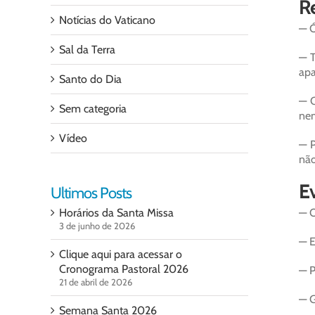
Re
Notícias do Vaticano
— Ó
Sal da Terra
— T
apa
Santo do Dia
— C
Sem categoria
nem
Vídeo
— P
não
Ev
Ultimos Posts
Horários da Santa Missa
— O
3 de junho de 2026
— E
Clique aqui para acessar o
Cronograma Pastoral 2026
— P
21 de abril de 2026
— G
Semana Santa 2026