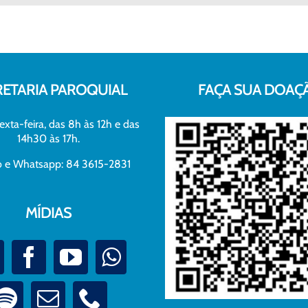
RETARIA PAROQUIAL
FAÇA SUA DOAÇ
exta-feira, das 8h às 12h e das
14h30 às 17h.
xo e Whatsapp: 84 3615-2831
MÍDIAS