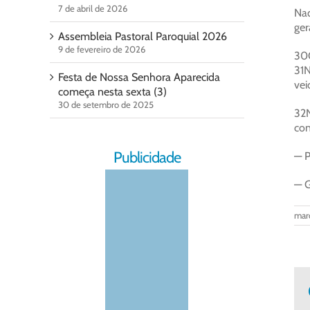
7 de abril de 2026
Naq
ger
Assembleia Pastoral Paroquial 2026
9 de fevereiro de 2026
30C
31N
Festa de Nossa Senhora Aparecida
vei
começa nesta sexta (3)
30 de setembro de 2025
32
con
Publicidade
— P
— G
mar