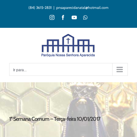
Ir
(84) 3615-2831
|
pnsaparecidanatal@hotmail.com
para
o
Instagram
Facebook
YouTube
WhatsApp
conteúdo
Ir para...
1ª Semana Comum – Terça-feira 10/01/2017