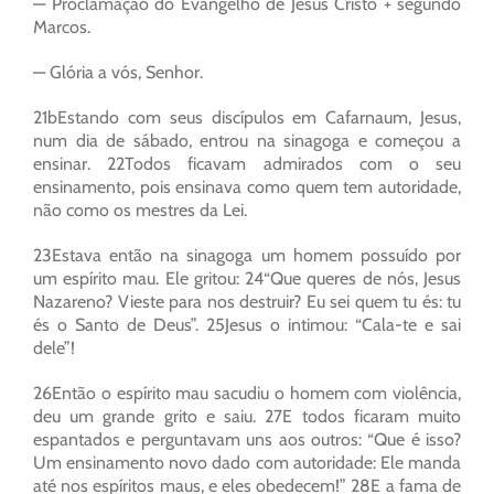
— Proclamação do Evangelho de Jesus Cristo + segundo
Marcos.
— Glória a vós, Senhor.
21bEstando com seus discípulos em Cafarnaum, Jesus,
num dia de sábado, entrou na sinagoga e começou a
ensinar. 22Todos ficavam admirados com o seu
ensinamento, pois ensinava como quem tem autoridade,
não como os mestres da Lei.
23Estava então na sinagoga um homem possuído por
um espírito mau. Ele gritou: 24“Que queres de nós, Jesus
Nazareno? Vieste para nos destruir? Eu sei quem tu és: tu
és o Santo de Deus”. 25Jesus o intimou: “Cala-te e sai
dele”!
26Então o espírito mau sacudiu o homem com violência,
deu um grande grito e saiu. 27E todos ficaram muito
espantados e perguntavam uns aos outros: “Que é isso?
Um ensinamento novo dado com autoridade: Ele manda
até nos espíritos maus, e eles obedecem!” 28E a fama de