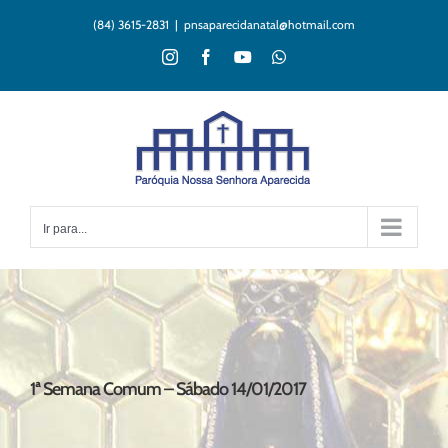
Ir
(84) 3615-2831
|
pnsaparecidanatal@hotmail.com
para
o
Instagram
Facebook
YouTube
WhatsApp
conteúdo
Ir para...
1ª Semana Comum – Sábado 14/01/2017