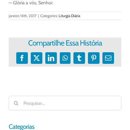
— Glória a vós, Senhor.
janeiro 14th, 2017
|
Categories:
Liturgia Diária
Compartilhe Essa História
Facebook
X
LinkedIn
WhatsApp
Tumblr
Pinterest
E-
mail
Buscar
resultados
para:
Categorias