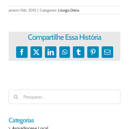
janeiro 15th, 2015
|
Categories:
Liturgia Diária
Compartilhe Essa História
Facebook
X
LinkedIn
WhatsApp
Tumblr
Pinterest
E-
mail
Buscar
resultados
para:
Categorias
Arquidiocese Local