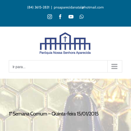
Ir
(84) 3615-2831
|
pnsaparecidanatal@hotmail.com
para
o
Instagram
Facebook
YouTube
WhatsApp
conteúdo
Ir para...
1ª Semana Comum – Quinta-feira 15/01/2015