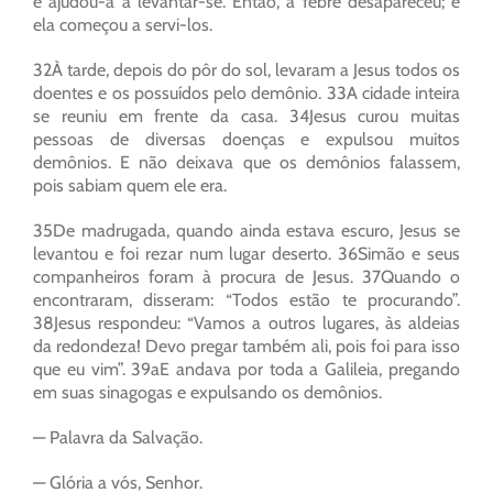
e ajudou-a a levantar-se. Então, a febre desapareceu; e
ela começou a servi-los.
32À tarde, depois do pôr do sol, levaram a Jesus todos os
doentes e os possuídos pelo demônio. 33A cidade inteira
se reuniu em frente da casa. 34Jesus curou muitas
pessoas de diversas doenças e expulsou muitos
demônios. E não deixava que os demônios falassem,
pois sabiam quem ele era.
35De madrugada, quando ainda estava escuro, Jesus se
levantou e foi rezar num lugar deserto. 36Simão e seus
companheiros foram à procura de Jesus. 37Quando o
encontraram, disseram: “Todos estão te procurando”.
38Jesus respondeu: “Vamos a outros lugares, às aldeias
da redondeza! Devo pregar também ali, pois foi para isso
que eu vim”. 39aE andava por toda a Galileia, pregando
em suas sinagogas e expulsando os demônios.
— Palavra da Salvação.
— Glória a vós, Senhor.