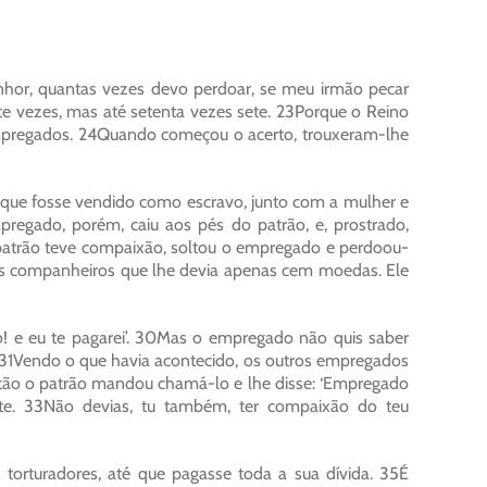
nhor, quantas vezes devo perdoar, se meu irmão pecar
te vezes, mas até setenta vezes sete. 23Porque o Reino
empregados. 24Quando começou o acerto, trouxeram-lhe
ue fosse vendido como escravo, junto com a mulher e
pregado, porém, caiu aos pés do patrão, e, prostrado,
o patrão teve compaixão, soltou o empregado e perdoou-
eus companheiros que lhe devia apenas cem moedas. Ele
! e eu te pagarei’. 30Mas o empregado não quis saber
. 31Vendo o que havia acontecido, os outros empregados
Então o patrão mandou chamá-lo e lhe disse: ‘Empregado
aste. 33Não devias, tu também, ter compaixão do teu
orturadores, até que pagasse toda a sua dívida. 35É