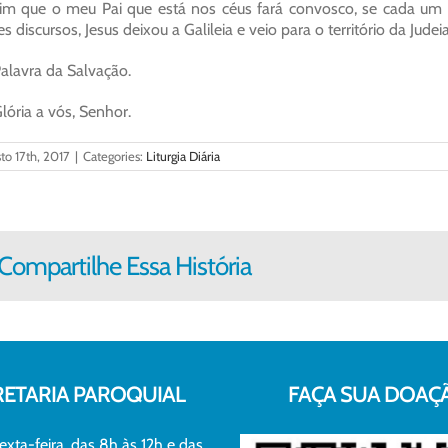
im que o meu Pai que está nos céus fará convosco, se cada um n
es discursos, Jesus deixou a Galileia e veio para o território da Jude
alavra da Salvação.
lória a vós, Senhor.
to 17th, 2017
|
Categories:
Liturgia Diária
Compartilhe Essa História
RETARIA PAROQUIAL
FAÇA SUA DOAÇ
exta-feira, das 8h às 12h e das