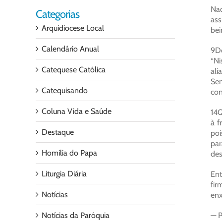
Naq
Categorias
ass
Arquidiocese Local
bei
Calendário Anual
9De
“Ni
Catequese Católica
ali
Sen
Catequisando
con
Coluna Vida e Saúde
14Q
à f
Destaque
poi
par
Homilia do Papa
des
Liturgia Diária
Ent
fir
Notícias
enx
Notícias da Paróquia
— P