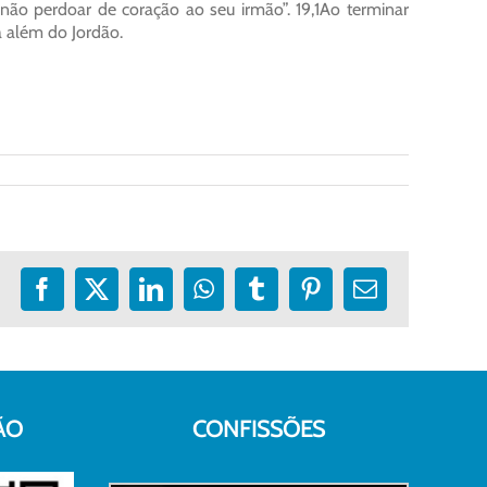
ão perdoar de coração ao seu irmão”. 19,1Ao terminar
ia além do Jordão.
Facebook
X
LinkedIn
WhatsApp
Tumblr
Pinterest
E-
mail
ÃO
CONFISSÕES