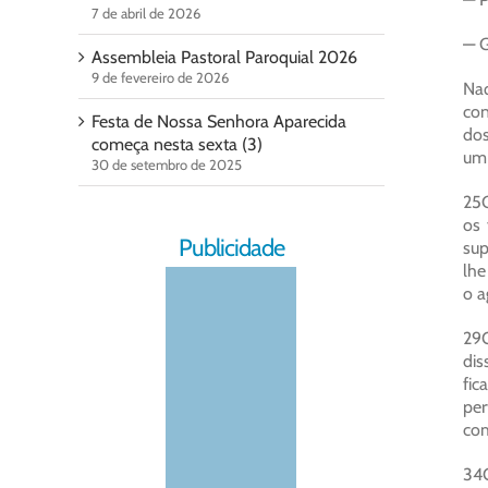
7 de abril de 2026
— G
Assembleia Pastoral Paroquial 2026
9 de fevereiro de 2026
Naq
con
Festa de Nossa Senhora Aparecida
dos
começa nesta sexta (3)
um 
30 de setembro de 2025
25C
os 
Publicidade
sup
lhe
o a
29O
dis
fic
per
com
34O