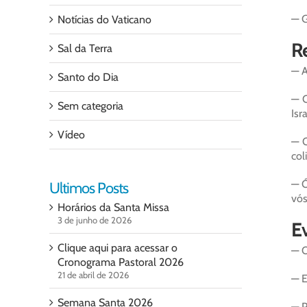
— G
Notícias do Vaticano
Re
Sal da Terra
— A
Santo do Dia
— Q
Sem categoria
Isr
Vídeo
— O
col
— Ó
Ultimos Posts
vós
Horários da Santa Missa
3 de junho de 2026
Ev
Clique aqui para acessar o
— O
Cronograma Pastoral 2026
21 de abril de 2026
— E
Semana Santa 2026
— P