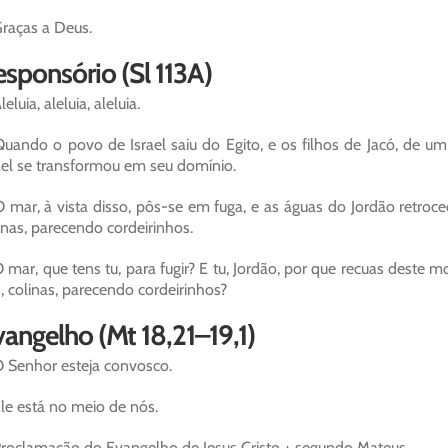
raças a Deus.
sponsório (Sl 113A)
leluia, aleluia, aleluia.
uando o povo de Israel saiu do Egito, e os filhos de Jacó, de u
ael se transformou em seu domínio.
 mar, à vista disso, pôs-se em fuga, e as águas do Jordão retr
inas, parecendo cordeirinhos.
 mar, que tens tu, para fugir? E tu, Jordão, por que recuas dest
, colinas, parecendo cordeirinhos?
angelho (Mt 18,21–19,1)
 Senhor esteja convosco.
le está no meio de nós.
roclamação do Evangelho de Jesus Cristo + segundo Mateus.