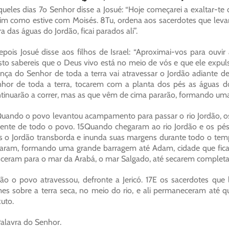
ueles dias 7o Senhor disse a Josué: “Hoje começarei a exaltar-te 
im como estive com Moisés. 8Tu, ordena aos sacerdotes que leva
ra das águas do Jordão, ficai parados ali”.
pois Josué disse aos filhos de Israel: “Aproximai-vos para ouvi
sto sabereis que o Deus vivo está no meio de vós e que ele expul
ança do Senhor de toda a terra vai atravessar o Jordão adiante d
hor de toda a terra, tocarem com a planta dos pés as águas do 
tinuarão a correr, mas as que vêm de cima pararão, formando um
uando o povo levantou acampamento para passar o rio Jordão, os
rente de todo o povo. 15Quando chegaram ao rio Jordão e os p
s o Jordão transborda e inunda suas margens durante todo o tem
aram, formando uma grande barragem até Adam, cidade que fica 
ceram para o mar da Arabá, o mar Salgado, até secarem complet
ão o povo atravessou, defronte a Jericó. 17E os sacerdotes qu
mes sobre a terra seca, no meio do rio, e ali permaneceram até q
uto.
alavra do Senhor.