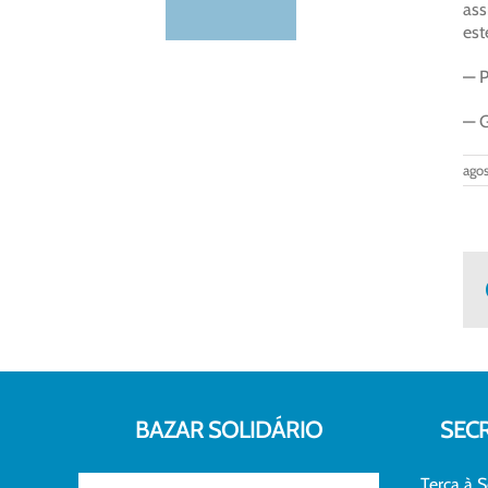
ass
est
— P
— G
agos
BAZAR SOLIDÁRIO
SEC
Terça à S