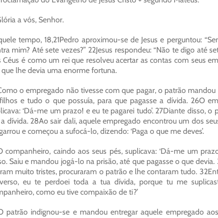
lória a vós, Senhor.
uele tempo, 18,21Pedro aproximou-se de Jesus e perguntou: “Se
tra mim? Até sete vezes?” 22Jesus respondeu: “Não te digo até se
 Céus é como um rei que resolveu acertar as contas com seus 
que lhe devia uma enorme fortuna.
omo o empregado não tivesse com que pagar, o patrão mandou q
filhos e tudo o que possuía, para que pagasse a dívida. 26O em
licava: ‘Dá-me um prazo! e eu te pagarei tudo’. 27Diante disso, 
 a dívida. 28Ao sair dali, aquele empregado encontrou um dos s
garrou e começou a sufocá-lo, dizendo: ‘Paga o que me deves’.
 companheiro, caindo aos seus pés, suplicava: ‘Dá-me um prazo
so. Saiu e mandou jogá-lo na prisão, até que pagasse o que devia
aram muito tristes, procuraram o patrão e lhe contaram tudo. 32
verso, eu te perdoei toda a tua dívida, porque tu me suplic
panheiro, como eu tive compaixão de ti?’
 patrão indignou-se e mandou entregar aquele empregado aos t