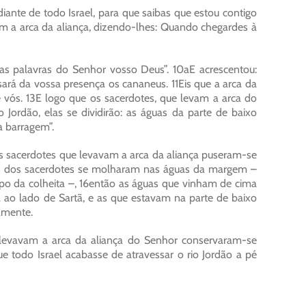
diante de todo Israel, para que saibas que estou contigo
m a arca da aliança, dizendo-lhes: Quando chegardes à
r as palavras do Senhor vosso Deus”. 10aE acrescentou:
sará da vossa presença os cananeus. 11Eis que a arca da
e vós. 13E logo que os sacerdotes, que levam a arca do
Jordão, elas se dividirão: as águas da parte de baixo
a barragem”.
 sacerdotes que levavam a arca da aliança puseram-se
és dos sacerdotes se molharam nas águas da margem –
po da colheita –, 16então as águas que vinham de cima
ao lado de Sartã, e as que estavam na parte de baixo
amente.
e levavam a arca da aliança do Senhor conservaram-se
ue todo Israel acabasse de atravessar o rio Jordão a pé