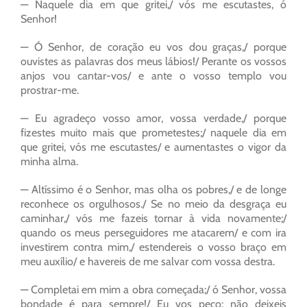
— Naquele dia em que gritei,/ vós me escutastes, ó
Senhor!
— Ó Senhor, de coração eu vos dou graças,/ porque
ouvistes as palavras dos meus lábios!/ Perante os vossos
anjos vou cantar-vos/ e ante o vosso templo vou
prostrar-me.
— Eu agradeço vosso amor, vossa verdade,/ porque
fizestes muito mais que prometestes;/ naquele dia em
que gritei, vós me escutastes/ e aumentastes o vigor da
minha alma.
— Altíssimo é o Senhor, mas olha os pobres,/ e de longe
reconhece os orgulhosos./ Se no meio da desgraça eu
caminhar,/ vós me fazeis tornar à vida novamente;/
quando os meus perseguidores me atacarem/ e com ira
investirem contra mim,/ estendereis o vosso braço em
meu auxílio/ e havereis de me salvar com vossa destra.
— Completai em mim a obra começada;/ ó Senhor, vossa
bondade é para sempre!/ Eu vos peço: não deixeis