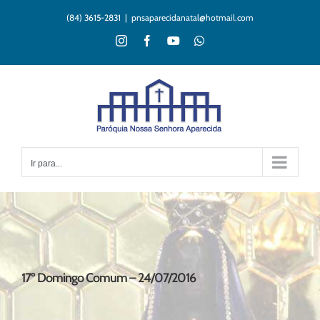
Ir
(84) 3615-2831
|
pnsaparecidanatal@hotmail.com
para
o
Instagram
Facebook
YouTube
WhatsApp
conteúdo
Ir para...
17º Domingo Comum – 24/07/2016