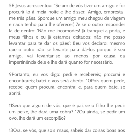
5E Jesus acrescentou: “Se um de vós tiver um amigo e for
procurá-lo à meia-noite e lhe disser: ‘Amigo, empresta-
me três pães, 6porque um amigo meu chegou de viagem
e nada tenho para lhe oferecer’, 7e se o outro responder
lá de dentro: ‘Não me incomodes! Já tranquei a porta, e
meus filhos e eu já estamos deitados; não me posso
levantar para te dar os pães’; 8eu vos declaro: mesmo
que o outro não se levante para dá-los porque é seu
amigo, vai levantar-se ao menos por causa da
impertinência dele e lhe dará quanto for necessário.
9Portanto, eu vos digo: pedi e recebereis; procurai e
encontrareis; batei e vos será aberto. 10Pois quem pede,
recebe; quem procura, encontra; e, para quem bate, se
abrirá.
11Será que algum de vós, que é pai, se o filho lhe pedir
um peixe, lhe dará uma cobra? 12Ou ainda, se pedir um
ovo, lhe dará um escorpião?
13Ora, se vós, que sois maus, sabeis dar coisas boas aos