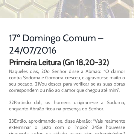
17º Domingo Comum –
24/07/2016
Primeira Leitura (Gn 18,20-32)
Naqueles dias, 20o Senhor disse a Abraão: “O clamor
contra Sodoma e Gomorra cresceu, e agravou-se muito o
seu pecado. 21Vou descer para verificar se as suas obras
correspondem ou não ao clamor que chegou até mim”.
22Partindo dali, os homens dirigiram-se a Sodoma,
enquanto Abraão ficou na presença do Senhor.
23Então, aproximando-se, disse Abraão: “Vais realmente
exterminar o justo com o ímpio? 24Se houvesse
cinquenta justos na cidade, acaso irias exterminá-los?