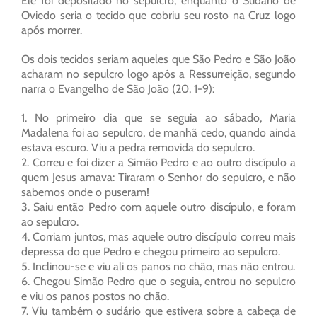
Ele foi depositado no sepulcro, enquanto o Sudário de
Oviedo seria o tecido que cobriu seu rosto na Cruz logo
após morrer.
Os dois tecidos seriam aqueles que São Pedro e São João
acharam no sepulcro logo após a Ressurreição, segundo
narra o Evangelho de São João (20, 1-9):
1. No primeiro dia que se seguia ao sábado, Maria
Madalena foi ao sepulcro, de manhã cedo, quando ainda
estava escuro. Viu a pedra removida do sepulcro.
2. Correu e foi dizer a Simão Pedro e ao outro discípulo a
quem Jesus amava: Tiraram o Senhor do sepulcro, e não
sabemos onde o puseram!
3. Saiu então Pedro com aquele outro discípulo, e foram
ao sepulcro.
4. Corriam juntos, mas aquele outro discípulo correu mais
depressa do que Pedro e chegou primeiro ao sepulcro.
5. Inclinou-se e viu ali os panos no chão, mas não entrou.
6. Chegou Simão Pedro que o seguia, entrou no sepulcro
e viu os panos postos no chão.
7. Viu também o sudário que estivera sobre a cabeça de