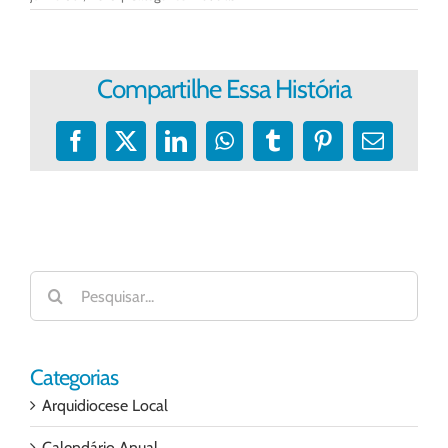
Compartilhe Essa História
Facebook
X
LinkedIn
WhatsApp
Tumblr
Pinterest
E-
mail
Buscar
resultados
para:
Categorias
Arquidiocese Local
Calendário Anual