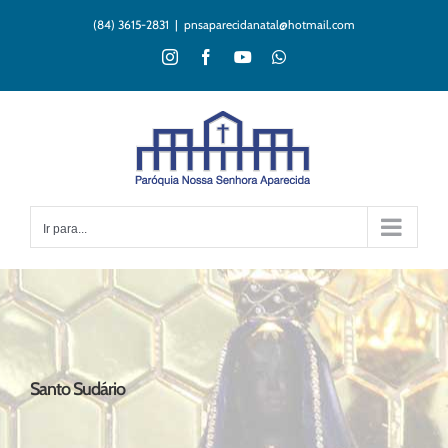
Ir
(84) 3615-2831
|
pnsaparecidanatal@hotmail.com
para
o
Instagram
Facebook
YouTube
WhatsApp
conteúdo
Ir para...
Santo Sudário