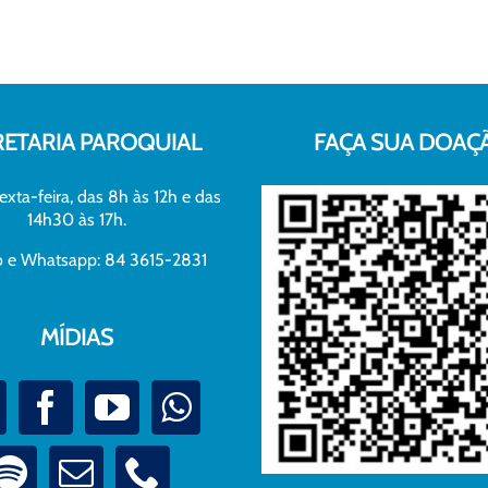
RETARIA PAROQUIAL
FAÇA SUA DOAÇ
exta-feira, das 8h às 12h e das
14h30 às 17h.
xo e Whatsapp: 84 3615-2831
MÍDIAS