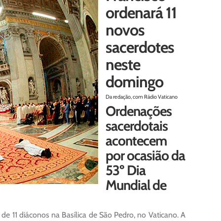
ordenará 11
novos
sacerdotes
neste
domingo
Da redação, com Rádio Vaticano
Ordenações
sacerdotais
acontecem
por ocasião da
53º Dia
Mundial de
 de 11 diáconos na Basílica de São Pedro, no Vaticano. A