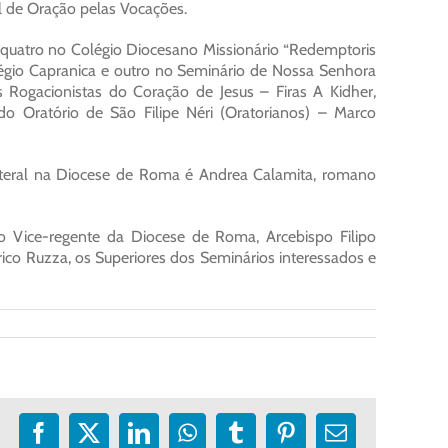
 de Oração pelas Vocações.
quatro no Colégio Diocesano Missionário “Redemptoris
égio Capranica e outro no Seminário de Nossa Senhora
Rogacionistas do Coração de Jesus – Firas A Kidher,
 Oratório de São Filipe Néri (Oratorianos) – Marco
iteral na Diocese de Roma é Andrea Calamita, romano
 o Vice-regente da Diocese de Roma, Arcebispo Filipo
ico Ruzza, os Superiores dos Seminários interessados e
Facebook
X
LinkedIn
WhatsApp
Tumblr
Pinterest
E-