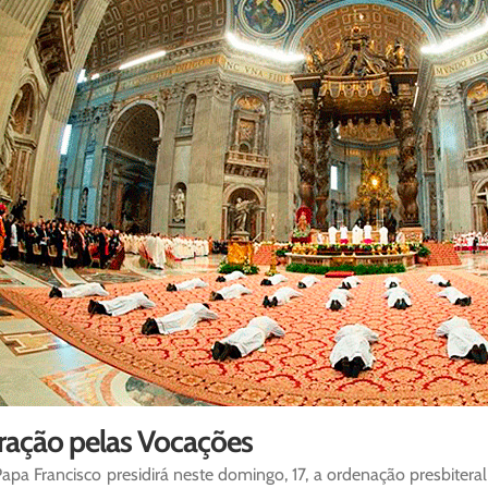
ração pelas Vocações
apa Francisco presidirá neste domingo, 17, a ordenação presbiteral