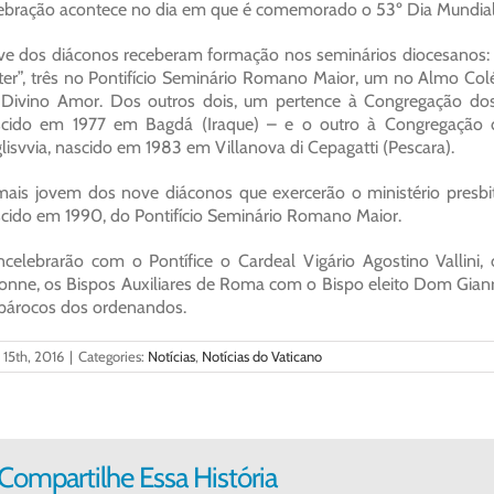
ebração acontece no dia em que é comemorado o 53º Dia Mundial
e dos diáconos receberam formação nos seminários diocesanos: 
er”, três no Pontifício Seminário Romano Maior, um no Almo Col
Divino Amor. Dos outros dois, um pertence à Congregação dos 
cido em 1977 em Bagdá (Iraque) – e o outro à Congregação do
lisvvia, nascido em 1983 em Villanova di Cepagatti (Pescara).
ais jovem dos nove diáconos que exercerão o ministério presb
cido em 1990, do Pontifício Seminário Romano Maior.
celebrarão com o Pontífice o Cardeal Vigário Agostino Vallini,
onne, os Bispos Auxiliares de Roma com o Bispo eleito Dom Gianr
párocos dos ordenandos.
l 15th, 2016
|
Categories:
Notícias
,
Notícias do Vaticano
Compartilhe Essa História