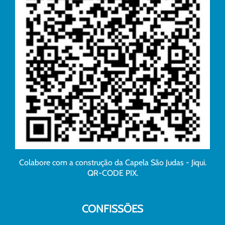
Colabore com a construção da Capela São Judas - Jiqui.
QR-CODE PIX.
CONFISSÕES