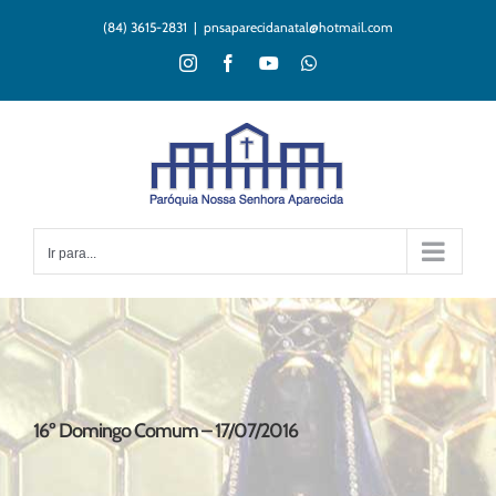
Ir
(84) 3615-2831
|
pnsaparecidanatal@hotmail.com
para
o
Instagram
Facebook
YouTube
WhatsApp
conteúdo
Ir para...
16º Domingo Comum – 17/07/2016