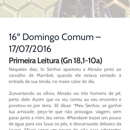
16º Domingo Comum –
17/07/2016
Primeira Leitura (Gn 18,1-10a)
Naqueles dias, 1o Senhor apareceu a Abraão junto ao
carvalho de Mambré, quando ele estava sentado à
entrada de sua tenda, no maior calor do dia.
2Levantando os olhos, Abraão viu três homens de pé,
perto dele. Assim que os viu, correu ao seu encontro e
prostrou-se por terra. 3E disse: “Meu Senhor, se ganhei
tua amizade, peço-te que não prossigas viagem, sem
parar junto a mim, teu servo. 4Mandarei trazer um pouco
de água para vos lavar os pés, e descansareis debaixo da
árvore. 5Farei servir um pouco de pão para refazerdes