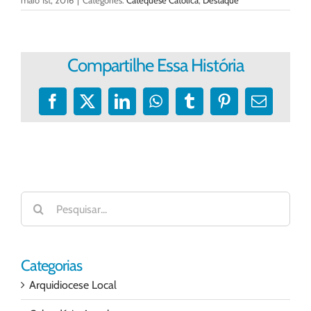
maio 1st, 2016
|
Categories:
Catequese Católica
,
Destaque
Compartilhe Essa História
Facebook
X
LinkedIn
WhatsApp
Tumblr
Pinterest
E-
mail
Buscar
resultados
para:
Categorias
Arquidiocese Local