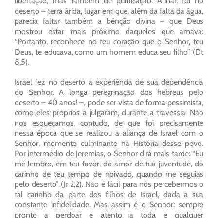
libertação, mas também de purificação. Afinal, foi no
deserto – terra árida, lugar em que, além da falta da água,
parecia faltar também a bênção divina – que Deus
mostrou estar mais próximo daqueles que amava:
“Portanto, reconhece no teu coração que o Senhor, teu
Deus, te educava, como um homem educa seu filho” (Dt
8,5).
Israel fez no deserto a experiência de sua dependência
do Senhor. A longa peregrinação dos hebreus pelo
deserto – 40 anos! –, pode ser vista de forma pessimista,
como eles próprios a julgaram, durante a travessia. Não
nos esqueçamos, contudo, de que foi precisamente
nessa época que se realizou a aliança de Israel com o
Senhor, momento culminante na História desse povo.
Por intermédio de Jeremias, o Senhor dirá mais tarde: “Eu
me lembro, em teu favor, do amor de tua juventude, do
carinho de teu tempo de noivado, quando me seguias
pelo deserto” (Jr 2,2). Não é fácil para nós percebermos o
tal carinho da parte dos filhos de Israel, dada a sua
constante infidelidade. Mas assim é o Senhor: sempre
pronto a perdoar e atento a toda e qualquer