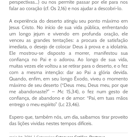
perspectivas…) ou nos permite passar por ele para nos
falar ao coração (cf. Os 2,16) e nos ajudar a descobri-lo.
A experiência do deserto atingiu seu ponto máximo em
Jesus Cristo. No início de sua vida pública, enfrentando
um longo jejum e vivendo em profunda oração, ele
venceu as grandes tentações: a procura de satisfação
imediata, o desejo de colocar Deus à prova e a idolatria.
Ele mostrou-se disposto a morrer, manifestou sua
confiança no Pai e o adorou. Ao longo de sua vida,
muitas vezes ele voltou a se retirar para o deserto, e o fez
com a mesma intenção: dar ao Pai a glória devida.
Quando, enfim, em seu longo Êxodo, viveu o momento
máximo de seu deserto (“Deus meu, Deus meu, por que
me abandonaste?” – Mc 15,34), o fez num gesto de
confiança, de abandono e de amor: “Pai, em tuas mãos
entrego o meu espírito” (Lc 23,46).
Espero que, também nós, um dia, saibamos tirar proveito
das lições vividas nestes tempos difíceis.