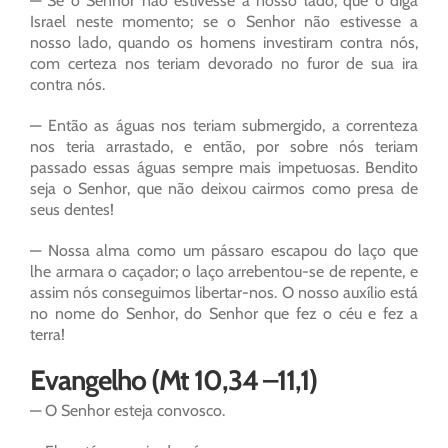
— Se o Senhor não estivesse a nosso lado, que o diga
Israel neste momento; se o Senhor não estivesse a
nosso lado, quando os homens investiram contra nós,
com certeza nos teriam devorado no furor de sua ira
contra nós.
— Então as águas nos teriam submergido, a correnteza
nos teria arrastado, e então, por sobre nós teriam
passado essas águas sempre mais impetuosas. Bendito
seja o Senhor, que não deixou cairmos como presa de
seus dentes!
— Nossa alma como um pássaro escapou do laço que
lhe armara o caçador; o laço arrebentou-se de repente, e
assim nós conseguimos libertar-nos. O nosso auxílio está
no nome do Senhor, do Senhor que fez o céu e fez a
terra!
Evangelho (Mt 10,34 –11,1)
— O Senhor esteja convosco.