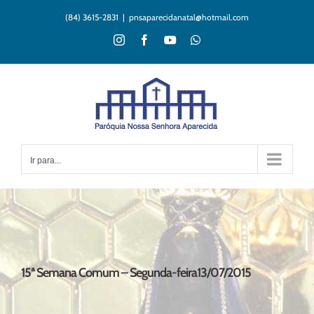
Ir
(84) 3615-2831
|
pnsaparecidanatal@hotmail.com
para
o
Instagram
Facebook
YouTube
WhatsApp
conteúdo
Ir para...
15ª Semana Comum – Segunda-feira13/07/2015