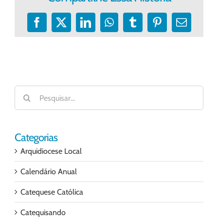
Facebook
X
LinkedIn
WhatsApp
Tumblr
Pinterest
E-
mail
Buscar
resultados
para:
Categorias
Arquidiocese Local
Calendário Anual
Catequese Católica
Catequisando