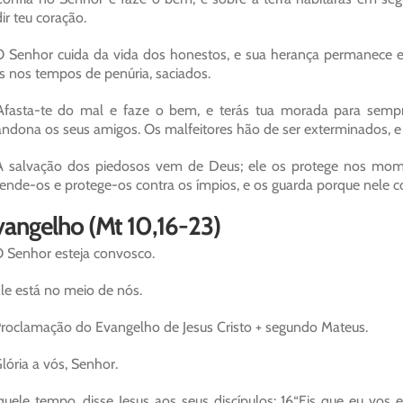
ir teu coração.
 Senhor cuida da vida dos honestos, e sua herança permanece 
 nos tempos de penúria, saciados.
fasta-te do mal e faze o bem, e terás tua morada para sempr
ndona os seus amigos. Os malfeitores hão de ser exterminados, e
 salvação dos piedosos vem de Deus; ele os protege nos momen
ende-os e protege-os contra os ímpios, e os guarda porque nele c
vangelho (Mt 10,16-23)
 Senhor esteja convosco.
le está no meio de nós.
roclamação do Evangelho de Jesus Cristo + segundo Mateus.
lória a vós, Senhor.
uele tempo, disse Jesus aos seus discípulos: 16“Eis que eu vos