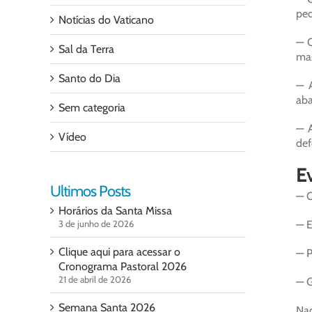
ped
Notícias do Vaticano
— O
Sal da Terra
mas
Santo do Dia
— A
aba
Sem categoria
— A
Vídeo
def
E
Ultimos Posts
— O
Horários da Santa Missa
3 de junho de 2026
— E
Clique aqui para acessar o
— P
Cronograma Pastoral 2026
21 de abril de 2026
— G
Semana Santa 2026
Naq