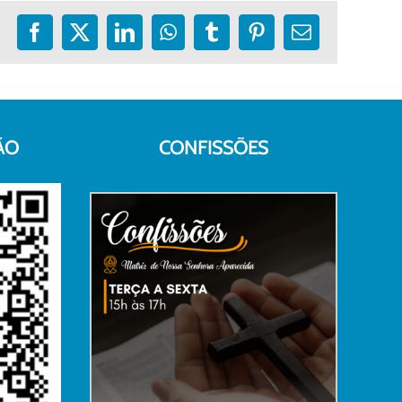
Facebook
X
LinkedIn
WhatsApp
Tumblr
Pinterest
E-
mail
ÃO
CONFISSÕES