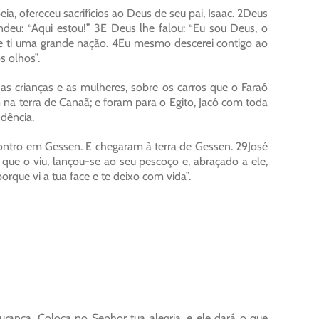
ia, ofereceu sacrifícios ao Deus de seu pai, Isaac. 2Deus
ondeu: “Aqui estou!” 3E Deus lhe falou: “Eu sou Deus, o
 de ti uma grande nação. 4Eu mesmo descerei contigo ao
s olhos”.
as crianças e as mulheres, sobre os carros que o Faraó
na terra de Canaã; e foram para o Egito, Jacó com toda
ndência.
ncontro em Gessen. E chegaram à terra de Gessen. 29José
que o viu, lançou-se ao seu pescoço e, abraçado a ele,
orque vi a tua face e te deixo com vida”.
rança. Coloca no Senhor tua alegria, e ele dará o que