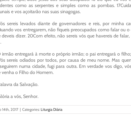
udentes como as serpentes e simples como as pombas. 17Cuid
bunais e vos açoitarão nas suas sinagogas.
ós sereis levados diante de governadores e reis, por minha c
uando vos entregarem, não fiqueis preocupados como falar ou o 
 deveis dizer. 20Com efeito, não sereis vós que havereis de falar,
.
 irmão entregará à morte o próprio irmão; o pai entregará o filho;
ós sereis odiados por todos, por causa de meu nome. Mas quem
seguirem numa cidade, fugi para outra. Em verdade vos digo, vós 
 venha o Filho do Homem.
alavra da Salvação.
lória a vós, Senhor.
o 14th, 2017
|
Categories:
Liturgia Diária