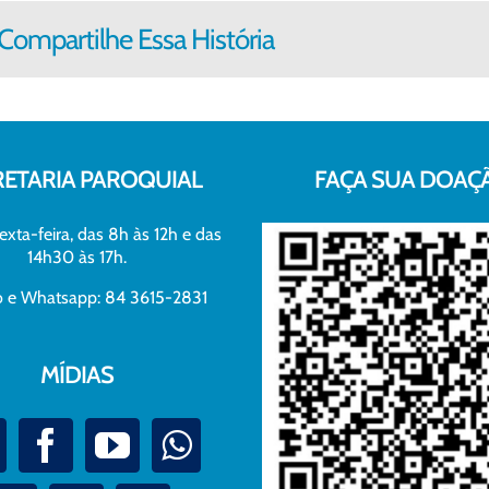
Compartilhe Essa História
RETARIA PAROQUIAL
FAÇA SUA DOAÇ
exta-feira, das 8h às 12h e das
14h30 às 17h.
xo e Whatsapp: 84 3615-2831
MÍDIAS