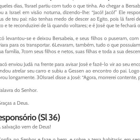
ueles dias, 1Israel partiu com tudo o que tinha. Ao chegar a Bersabe
ou a Israel em visão noturna, dizendo-lhe: “Jacó! Jacó!” Ele resp
s de teu pai: não tenhas medo de descer ao Egito, pois lá farei
to e te reconduzirei de lá quando voltares; e é José que te fechará o
có levantou-se e deixou Bersabeia, e seus filhos o puseram, com 
iara para os transportar. 6Levaram, também, tudo o que possuíam 
ua família, 7com seus filhos e netos, suas filhas e toda a sua desce
acó enviou Judá na frente para avisar José e fazê-lo vir ao seu e
dou atrelar seu carro e subiu a Gessen ao encontro do pai. Logo 
rou longamente. 30Israel disse a José: “Agora, morrerei contente, p
alavra do Senhor.
raças a Deus.
sponsório (Sl 36)
 salvação vem de Deus!
onfia no Senhor e faze o bem, e sobre a terra habitarás em segu