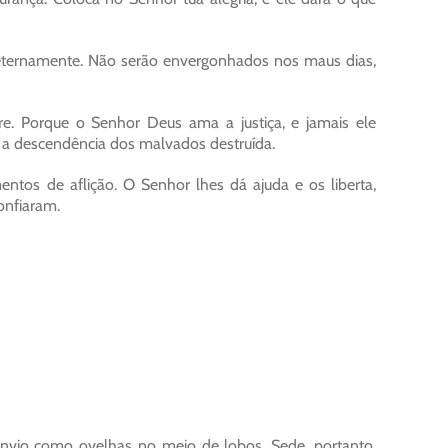
eternamente. Não serão envergonhados nos maus dias,
e. Porque o Senhor Deus ama a justiça, e jamais ele
 a descendência dos malvados destruída.
tos de aflição. O Senhor lhes dá ajuda e os liberta,
onfiaram.
 envio como ovelhas no meio de lobos. Sede, portanto,