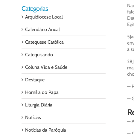
Naq
Categorias
fal
Arquidiocese Local
Deu
Egi
Calendário Anual
5Ja
Catequese Católica
env
a s
Catequisando
28J
Coluna Vida e Saúde
man
cho
Destaque
— P
Homilia do Papa
— G
Liturgia Diária
Re
Notícias
— A
Notícias da Paróquia
— C