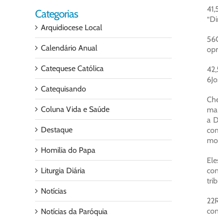
41,
Categorias
“Di
Arquidiocese Local
56Q
Calendário Anual
opr
Catequese Católica
42,
6Jo
Catequisando
Che
Coluna Vida e Saúde
man
a D
Destaque
com
mor
Homilia do Papa
Ele
Liturgia Diária
con
tri
Notícias
22R
con
Notícias da Paróquia