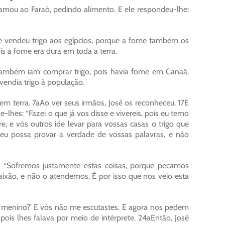
lamou ao Faraó, pedindo alimento. E ele respondeu-lhe:
 e vendeu trigo aos egípcios, porque a fome também os
s a fome era dura em toda a terra.
 também iam comprar trigo, pois havia fome em Canaã.
vendia trigo à população.
m terra. 7aAo ver seus irmãos, José os reconheceu. 17E
e-lhes: “Fazei o que já vos disse e vivereis, pois eu temo
e, e vós outros ide levar para vossas casas o trigo que
eu possa provar a verdade de vossas palavras, e não
s: “Sofremos justamente estas coisas, porque pecamos
ixão, e não o atendemos. É por isso que nos veio esta
o menino?’ E vós não me escutastes. E agora nos pedem
pois lhes falava por meio de intérprete. 24aEntão, José