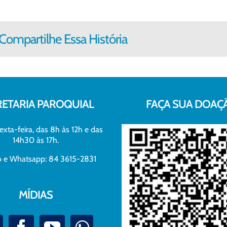
Compartilhe Essa História
RETARIA PAROQUIAL
FAÇA SUA DOAÇ
exta-feira, das 8h às 12h e das
14h30 às 17h.
xo e Whatsapp: 84 3615-2831
MÍDIAS