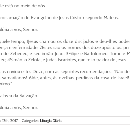
le está no meio de nós.
roclamação do Evangelho de Jesus Cristo + segundo Mateus.
lória a vós, Senhor.
uele tempo, 1Jesus chamou os doze discípulos e deu-lhes poder 
nça e enfermidade. 2Estes são os nomes dos doze apóstolos: prim
ho de Zebedeu, e seu irmão João; 3Filipe e Bartolomeu; Tomé e Ma
eu; 4Simão, o Zelota, e Judas Iscariotes, que foi o traidor de Jesus.
sus enviou estes Doze, com as seguintes recomendações: “Não de
 samaritanos! 6Ide, antes, às ovelhas perdidas da casa de Israe
ximo’”.
alavra da Salvação.
lória a vós, Senhor.
o 12th, 2017
|
Categories:
Liturgia Diária