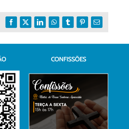
Facebook
X
LinkedIn
WhatsApp
Tumblr
Pinterest
E-
mail
ÃO
CONFISSÕES