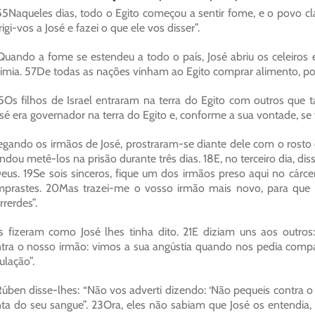
55Naqueles dias, todo o Egito começou a sentir fome, e o povo c
rigi-vos a José e fazei o que ele vos disser”.
uando a fome se estendeu a todo o país, José abriu os celeiros
imia. 57De todas as nações vinham ao Egito comprar alimento, poi
5Os filhos de Israel entraram na terra do Egito com outros que
sé era governador na terra do Egito e, conforme a sua vontade, se 
gando os irmãos de José, prostraram-se diante dele com o rosto e
dou metê-los na prisão durante três dias. 18E, no terceiro dia, diss
eus. 19Se sois sinceros, fique um dos irmãos preso aqui no cárcer
prastes. 20Mas trazei-me o vosso irmão mais novo, para que 
rerdes”.
s fizeram como José lhes tinha dito. 21E diziam uns aos outro
tra o nosso irmão: vimos a sua angústia quando nos pedia compa
bulação”.
úben disse-lhes: “Não vos adverti dizendo: ‘Não pequeis contra 
ta do seu sangue”. 23Ora, eles não sabiam que José os entendia, 