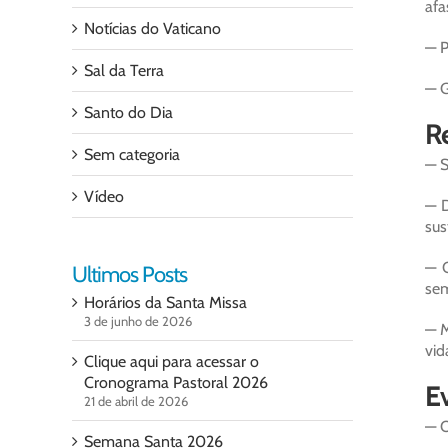
afa
Notícias do Vaticano
— P
Sal da Terra
— G
Santo do Dia
Re
Sem categoria
— S
Vídeo
— D
sus
— O
Ultimos Posts
sem
Horários da Santa Missa
3 de junho de 2026
— M
vid
Clique aqui para acessar o
Cronograma Pastoral 2026
Ev
21 de abril de 2026
— O
Semana Santa 2026