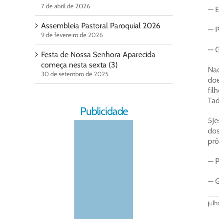
7 de abril de 2026
— E
Assembleia Pastoral Paroquial 2026
— P
9 de fevereiro de 2026
— G
Festa de Nossa Senhora Aparecida
começa nesta sexta (3)
Naq
30 de setembro de 2025
doe
fil
Tad
Publicidade
5Je
dos
pró
— P
— G
julh