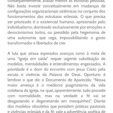
consequentemente, avaliar melhor as escolhas pessoais.
Não basta investir conceitualmente em mudanças de
configurações organizacionais sistêmicas no conjunto dos
funcionamentos das estruturas eclesiais. O que precisa
ser priorizado é o existencial humano, aprisionado pelo
individualismo, dominado exclusivamente por emoções e
devocionismos tortos, ou presidido pela hegemonia de
uma autonomia que cega, impossibilitando o gosto
transformador e libertador de crer.
A luta que atrasa esperados avanços rumo à meta de
uma “Igreja em saída” requer urgente substituição de
modelos, mentalidades e entendimentos engessados. A
prioridade é o dom do encontro com Jesus Cristo pela
escuta e vivência da Palavra de Deus. Oportuno é
lembrar o que diz o Documento de Aparecida: “Nossa
maior ameaça é o medíocre pragmatismo da vida
cotidiana da Igreja, na qual, aparentemente, tudo procede
com normalidade, mas na verdade a fé vai se
desgastando e degenerando em mesquinhez”. Diante
dos modelos obsoletos que presidem práticas pastorais
e vivências eclesiais e da fé, vale a advertência poética de