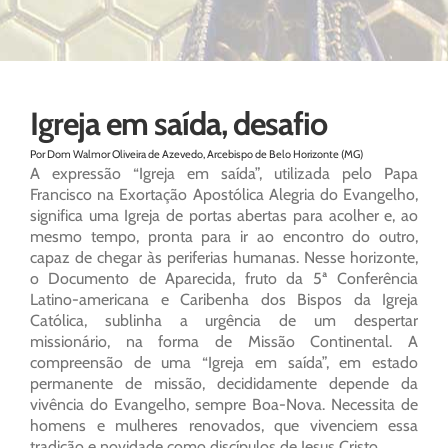
Igreja em saída, desafio
Por Dom Walmor Oliveira de Azevedo, Arcebispo de Belo Horizonte (MG)
A expressão “Igreja em saída”, utilizada pelo Papa
Francisco na Exortação Apostólica Alegria do Evangelho,
significa uma Igreja de portas abertas para acolher e, ao
mesmo tempo, pronta para ir ao encontro do outro,
capaz de chegar às periferias humanas. Nesse horizonte,
o Documento de Aparecida, fruto da 5ª Conferência
Latino-americana e Caribenha dos Bispos da Igreja
Católica, sublinha a urgência de um despertar
missionário, na forma de Missão Continental. A
compreensão de uma “Igreja em saída”, em estado
permanente de missão, decididamente depende da
vivência do Evangelho, sempre Boa-Nova. Necessita de
homens e mulheres renovados, que vivenciem essa
tradição e novidade como discípulos de Jesus Cristo.