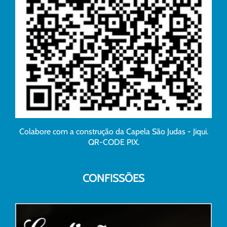
Colabore com a construção da Capela São Judas - Jiqui.
QR-CODE PIX.
CONFISSÕES