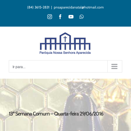
Ir
(84) 3615-2831
|
pnsaparecidanatal@hotmail.com
para
o
Instagram
Facebook
YouTube
WhatsApp
conteúdo
Ir para...
13ª Semana Comum – Quarta-feira 29/06/2016