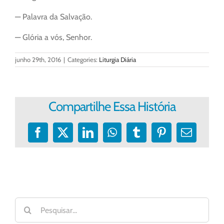
— Palavra da Salvação.
— Glória a vós, Senhor.
junho 29th, 2016
|
Categories:
Liturgia Diária
Compartilhe Essa História
Facebook
X
LinkedIn
WhatsApp
Tumblr
Pinterest
E-
mail
Buscar
resultados
para: