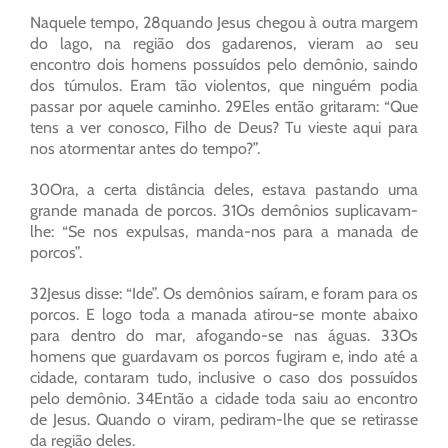
Naquele tempo, 28quando Jesus chegou à outra margem
do lago, na região dos gadarenos, vieram ao seu
encontro dois homens possuídos pelo demônio, saindo
dos túmulos. Eram tão violentos, que ninguém podia
passar por aquele caminho. 29Eles então gritaram: “Que
tens a ver conosco, Filho de Deus? Tu vieste aqui para
nos atormentar antes do tempo?”.
30Ora, a certa distância deles, estava pastando uma
grande manada de porcos. 31Os demônios suplicavam-
lhe: “Se nos expulsas, manda-nos para a manada de
porcos”.
32Jesus disse: “Ide”. Os demônios saíram, e foram para os
porcos. E logo toda a manada atirou-se monte abaixo
para dentro do mar, afogando-se nas águas. 33Os
homens que guardavam os porcos fugiram e, indo até a
cidade, contaram tudo, inclusive o caso dos possuídos
pelo demônio. 34Então a cidade toda saiu ao encontro
de Jesus. Quando o viram, pediram-lhe que se retirasse
da região deles.