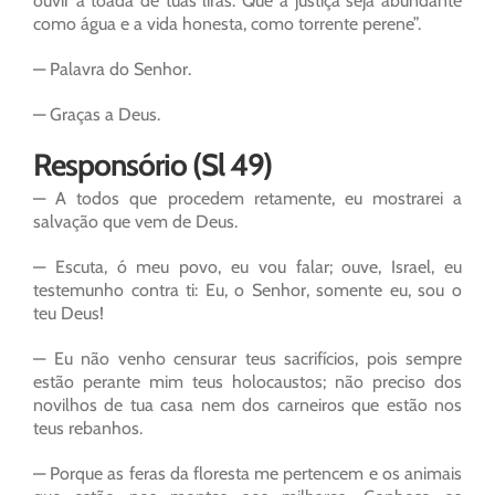
ouvir a toada de tuas liras. Que a justiça seja abundante
como água e a vida honesta, como torrente perene”.
— Palavra do Senhor.
— Graças a Deus.
Responsório (Sl 49)
— A todos que procedem retamente, eu mostrarei a
salvação que vem de Deus.
— Escuta, ó meu povo, eu vou falar; ouve, Israel, eu
testemunho contra ti: Eu, o Senhor, somente eu, sou o
teu Deus!
— Eu não venho censurar teus sacrifícios, pois sempre
estão perante mim teus holocaustos; não preciso dos
novilhos de tua casa nem dos carneiros que estão nos
teus rebanhos.
— Porque as feras da floresta me pertencem e os animais