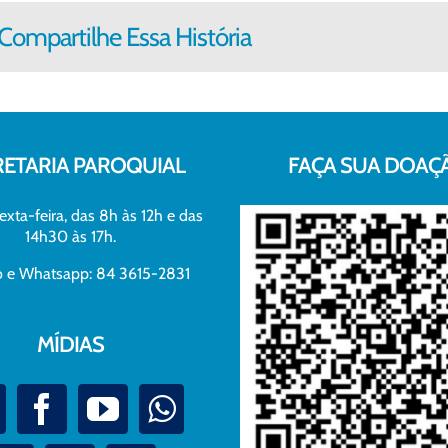
Compartilhe Essa História
RETARIA PAROQUIAL
FAÇA SUA DOAÇ
exta-feira, das 8h às 12h e das
14h30 às 17h.
xo e Whatsapp: 84 3615-2831
MÍDIAS