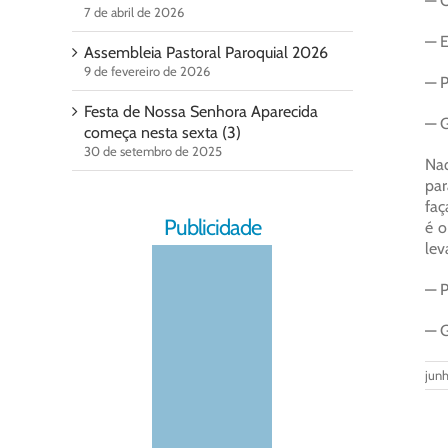
— O
7 de abril de 2026
— E
Assembleia Pastoral Paroquial 2026
9 de fevereiro de 2026
— P
Festa de Nossa Senhora Aparecida
— G
começa nesta sexta (3)
30 de setembro de 2025
Naq
par
faç
Publicidade
é o
lev
— P
— G
junh