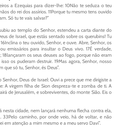
eiros a Ezequias para dizer-lhe: 10Não te seduza o teu
ãos do rei dos assírios. 11Porque tu mesmo tens ouvido
m. Só tu te vais salvar?”
ubiu ao templo do Senhor, estendeu a carta diante do
eus de Israel, que estás sentado sobre os querubins! Tu
. 16Inclina o teu ouvido, Senhor, e ouve. Abre, Senhor, os
u emissários para insultar o Deus vivo. 17É verdade,
ios; 18lançaram os seus deuses ao fogo, porque não eram
isso os puderam destruir. 19Mas agora, Senhor, nosso
m que só tu, Senhor, és Deus”.
 Senhor, Deus de Israel: Ouvi a prece que me dirigiste a
ele: A virgem filha de Sion despreza-te e zomba de ti. A
airá de Jerusalém, e sobreviventes, do monte Sião. Eis o
ará nesta cidade, nem lançará nenhuma flecha contra ela,
. 33Pelo caminho, por onde veio, há de voltar, e não
varei em atenção a mim mesmo e a meu servo Davi”.