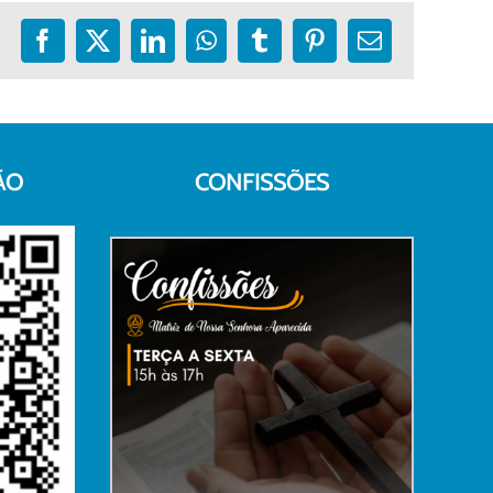
Facebook
X
LinkedIn
WhatsApp
Tumblr
Pinterest
E-
mail
ÃO
CONFISSÕES