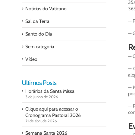
35a
Notícias do Vaticano
36S
— P
Sal da Terra
— G
Santo do Dia
Re
Sem categoria
— O
Vídeo
— G
ale
Ultimos Posts
— M
Horários da Santa Missa
pod
3 de junho de 2026
— 
Clique aqui para acessar o
con
Cronograma Pastoral 2026
21 de abril de 2026
Ev
Semana Santa 2026