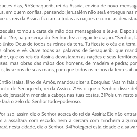
ueles dias, 9bSenaquerib, rei da Assíria, enviou de novo mensag
s, em quem confias, pensando: Jerusalém não será entregue nas m
ue os reis da Assíria fizeram a todas as nações e como as devastara
zequias tomou a carta da mão dos mensageiros e leu-a. Depois s
hor 15e, na presença do Senhor, fez a seguinte oração: “Senhor, D
o único Deus de todos os reinos da terra. Tu fizeste o céu e a terra
s olhos e vê. Ouve todas as palavras de Senaquerib, que mando
hor, que os reis da Assíria devastaram as nações e seus territór
ses, mas obras das mãos dos homens, de madeira e pedra; por 
s, livra-nos de suas mãos, para que todos os reinos da terra saiba
ntão Isaías, filho de Amós, mandou dizer a Ezequias: “Assim fala o
peito de Senaquerib, rei da Assíria. 21Eis o que o Senhor disse d
ha de Jerusalém meneia a cabeça nas tuas costas. 31Pois um resto s
 fará o zelo do Senhor todo-poderoso.
or isso, assim diz o Senhor acerca do rei da Assíria: Ele não entr
 a assaltará com escudo, nem a cercará com trincheira alguma
rará nesta cidade, diz o Senhor. 34Protegerei esta cidade e a sal