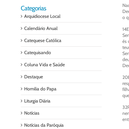
Naq
Categorias
Deu
Arquidiocese Local
o q
Calendário Anual
14E
Sen
Catequese Católica
és 
teu
Catequisando
Sen
deu
Coluna Vida e Saúde
Deu
Destaque
20E
res
Homilia do Papa
fil
que
Liturgia Diária
32P
Notícias
nem
ent
Notícias da Paróquia