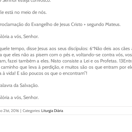
 Senhor esteja convosco.
le está no meio de nós.
roclamação do Evangelho de Jesus Cristo + segundo Mateus.
lória a vós, Senhor.
uele tempo, disse Jesus aos seus discípulos: 6“Não deis aos cães 
a que eles não as pisem com o pés e, voltando-se contra vós, vo
am, fazei também a eles. Nisto consiste a Lei e os Profetas. 13Entr
 caminho que leva à perdição, e muitos são os que entram por el
a à vida! E são poucos os que o encontram”!
alavra da Salvação.
lória a vós, Senhor.
o 21st, 2016
|
Categories:
Liturgia Diária