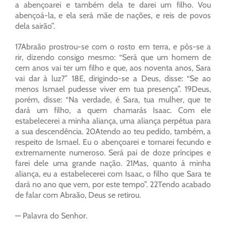
a abençoarei e também dela te darei um filho. Vou
abençoá-la, e ela será mãe de nações, e reis de povos
dela sairão”.
17Abraão prostrou-se com o rosto em terra, e pôs-se a
rir, dizendo consigo mesmo: “Será que um homem de
cem anos vai ter um filho e que, aos noventa anos, Sara
vai dar à luz?” 18E, dirigindo-se a Deus, disse: “Se ao
menos Ismael pudesse viver em tua presença”. 19Deus,
porém, disse: “Na verdade, é Sara, tua mulher, que te
dará um filho, a quem chamarás Isaac. Com ele
estabelecerei a minha aliança, uma aliança perpétua para
a sua descendência. 20Atendo ao teu pedido, também, a
respeito de Ismael. Eu o abençoarei e tornarei fecundo e
extremamente numeroso. Será pai de doze príncipes e
farei dele uma grande nação. 21Mas, quanto à minha
aliança, eu a estabelecerei com Isaac, o filho que Sara te
dará no ano que vem, por este tempo”. 22Tendo acabado
de falar com Abraão, Deus se retirou.
— Palavra do Senhor.