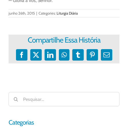
— Glória a vós, Senhor.
junho 26th, 2015
|
Categories:
Liturgia Diária
Compartilhe Essa História
Facebook
X
LinkedIn
WhatsApp
Tumblr
Pinterest
E-
mail
Buscar
resultados
para:
Categorias