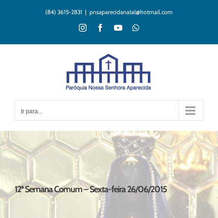
Ir
(84) 3615-2831
|
pnsaparecidanatal@hotmail.com
para
o
Instagram
Facebook
YouTube
WhatsApp
conteúdo
Ir para...
12ª Semana Comum – Sexta-feira 26/06/2015