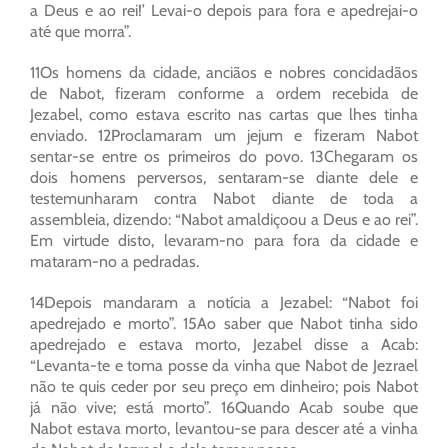
a Deus e ao rei!’ Levai-o depois para fora e apedrejai-o
até que morra”.
11Os homens da cidade, anciãos e nobres concidadãos
de Nabot, fizeram conforme a ordem recebida de
Jezabel, como estava escrito nas cartas que lhes tinha
enviado. 12Proclamaram um jejum e fizeram Nabot
sentar-se entre os primeiros do povo. 13Chegaram os
dois homens perversos, sentaram-se diante dele e
testemunharam contra Nabot diante de toda a
assembleia, dizendo: “Nabot amaldiçoou a Deus e ao rei”.
Em virtude disto, levaram-no para fora da cidade e
mataram-no a pedradas.
14Depois mandaram a notícia a Jezabel: “Nabot foi
apedrejado e morto”. 15Ao saber que Nabot tinha sido
apedrejado e estava morto, Jezabel disse a Acab:
“Levanta-te e toma posse da vinha que Nabot de Jezrael
não te quis ceder por seu preço em dinheiro; pois Nabot
já não vive; está morto”. 16Quando Acab soube que
Nabot estava morto, levantou-se para descer até a vinha