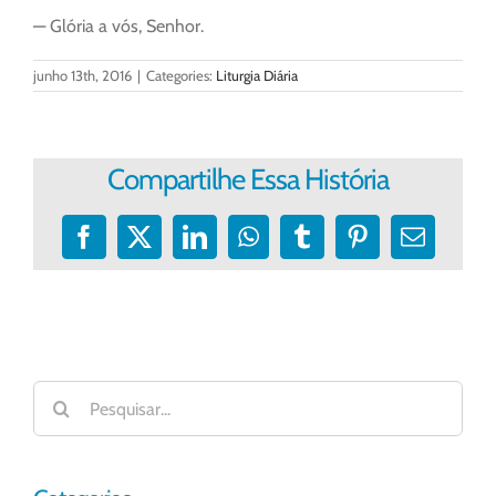
— Glória a vós, Senhor.
junho 13th, 2016
|
Categories:
Liturgia Diária
Compartilhe Essa História
Facebook
X
LinkedIn
WhatsApp
Tumblr
Pinterest
E-
mail
Buscar
resultados
para: