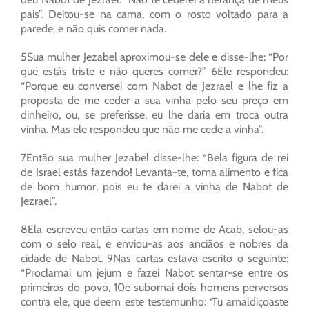
pais”. Deitou-se na cama, com o rosto voltado para a
parede, e não quis comer nada.
5Sua mulher Jezabel aproximou-se dele e disse-lhe: “Por
que estás triste e não queres comer?” 6Ele respondeu:
“Porque eu conversei com Nabot de Jezrael e lhe fiz a
proposta de me ceder a sua vinha pelo seu preço em
dinheiro, ou, se preferisse, eu lhe daria em troca outra
vinha. Mas ele respondeu que não me cede a vinha”.
7Então sua mulher Jezabel disse-lhe: “Bela figura de rei
de Israel estás fazendo! Levanta-te, toma alimento e fica
de bom humor, pois eu te darei a vinha de Nabot de
Jezrael”.
8Ela escreveu então cartas em nome de Acab, selou-as
com o selo real, e enviou-as aos anciãos e nobres da
cidade de Nabot. 9Nas cartas estava escrito o seguinte:
“Proclamai um jejum e fazei Nabot sentar-se entre os
primeiros do povo, 10e subornai dois homens perversos
contra ele, que deem este testemunho: ‘Tu amaldiçoaste