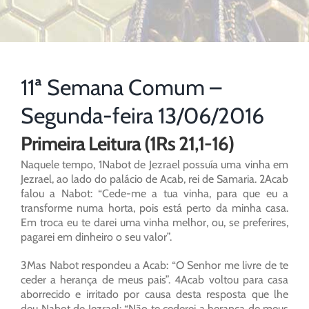
11ª Semana Comum –
Segunda-feira 13/06/2016
Primeira Leitura (1Rs 21,1-16)
Naquele tempo, 1Nabot de Jezrael possuía uma vinha em
Jezrael, ao lado do palácio de Acab, rei de Samaria. 2Acab
falou a Nabot: “Cede-me a tua vinha, para que eu a
transforme numa horta, pois está perto da minha casa.
Em troca eu te darei uma vinha melhor, ou, se preferires,
pagarei em dinheiro o seu valor”.
3Mas Nabot respondeu a Acab: “O Senhor me livre de te
ceder a herança de meus pais”. 4Acab voltou para casa
aborrecido e irritado por causa desta resposta que lhe
deu Nabot de Jezrael: “Não te cederei a herança de meus