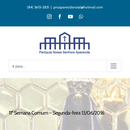
Ir
(84) 3615-2831
|
pnsaparecidanatal@hotmail.com
para
o
Instagram
Facebook
YouTube
WhatsApp
conteúdo
Ir para...
11ª Semana Comum – Segunda-feira 13/06/2016