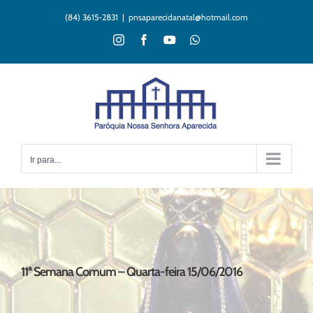
Ir
(84) 3615-2831
|
pnsaparecidanatal@hotmail.com
para
o
Instagram
Facebook
YouTube
WhatsApp
conteúdo
Ir para...
11ª Semana Comum – Quarta-feira 15/06/2016