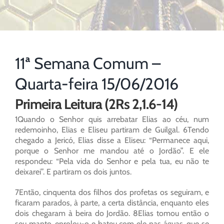
11ª Semana Comum –
Quarta-feira 15/06/2016
Primeira Leitura (2Rs 2,1.6-14)
1Quando o Senhor quis arrebatar Elias ao céu, num
redemoinho, Elias e Eliseu partiram de Guilgal. 6Tendo
chegado a Jericó, Elias disse a Eliseu: “Permanece aqui,
porque o Senhor me mandou até o Jordão”. E ele
respondeu: “Pela vida do Senhor e pela tua, eu não te
deixarei”. E partiram os dois juntos.
7Então, cinquenta dos filhos dos profetas os seguiram, e
ficaram parados, à parte, a certa distância, enquanto eles
dois chegaram à beira do Jordão. 8Elias tomou então o
seu manto, enrolou-o e bateu com ele nas águas, que se