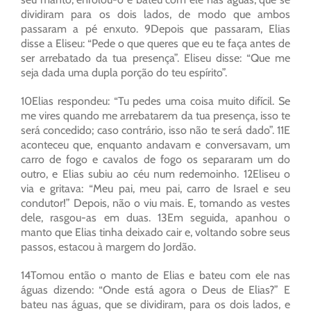
dividiram para os dois lados, de modo que ambos
passaram a pé enxuto. 9Depois que passaram, Elias
disse a Eliseu: “Pede o que queres que eu te faça antes de
ser arrebatado da tua presença”. Eliseu disse: “Que me
seja dada uma dupla porção do teu espírito”.
10Elias respondeu: “Tu pedes uma coisa muito difícil. Se
me vires quando me arrebatarem da tua presença, isso te
será concedido; caso contrário, isso não te será dado”. 11E
aconteceu que, enquanto andavam e conversavam, um
carro de fogo e cavalos de fogo os separaram um do
outro, e Elias subiu ao céu num redemoinho. 12Eliseu o
via e gritava: “Meu pai, meu pai, carro de Israel e seu
condutor!” Depois, não o viu mais. E, tomando as vestes
dele, rasgou-as em duas. 13Em seguida, apanhou o
manto que Elias tinha deixado cair e, voltando sobre seus
passos, estacou à margem do Jordão.
14Tomou então o manto de Elias e bateu com ele nas
águas dizendo: “Onde está agora o Deus de Elias?” E
bateu nas águas, que se dividiram, para os dois lados, e