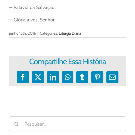
— Palavra da Salvação.
— Glória a vós, Senhor.
junho 15th, 2016
|
Categories:
Liturgia Diária
Compartilhe Essa História
Facebook
X
LinkedIn
WhatsApp
Tumblr
Pinterest
E-
mail
Buscar
resultados
para: