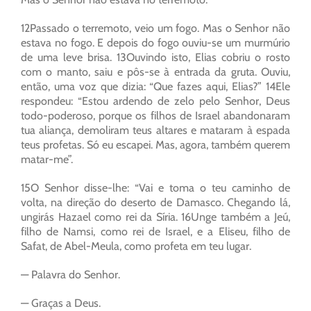
12Passado o terremoto, veio um fogo. Mas o Senhor não
estava no fogo. E depois do fogo ouviu-se um murmúrio
de uma leve brisa. 13Ouvindo isto, Elias cobriu o rosto
com o manto, saiu e pôs-se à entrada da gruta. Ouviu,
então, uma voz que dizia: “Que fazes aqui, Elias?” 14Ele
respondeu: “Estou ardendo de zelo pelo Senhor, Deus
todo-poderoso, porque os filhos de Israel abandonaram
tua aliança, demoliram teus altares e mataram à espada
teus profetas. Só eu escapei. Mas, agora, também querem
matar-me”.
15O Senhor disse-lhe: “Vai e toma o teu caminho de
volta, na direção do deserto de Damasco. Chegando lá,
ungirás Hazael como rei da Síria. 16Unge também a Jeú,
filho de Namsi, como rei de Israel, e a Eliseu, filho de
Safat, de Abel-Meula, como profeta em teu lugar.
— Palavra do Senhor.
— Graças a Deus.