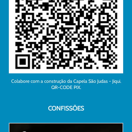
Colabore com a construção da Capela São Judas - Jiqui.
QR-CODE PIX.
CONFISSÕES