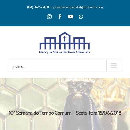
Ir
(84) 3615-2831
|
pnsaparecidanatal@hotmail.com
para
o
Instagram
Facebook
YouTube
WhatsApp
conteúdo
Ir para...
10ª Semana do Tempo Comum – Sexta-feira 15/06/2018