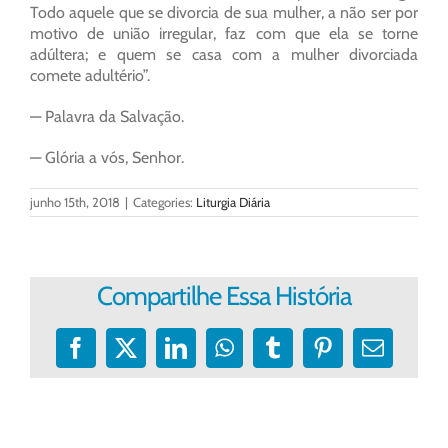
Todo aquele que se divorcia de sua mulher, a não ser por
motivo de união irregular, faz com que ela se torne
adúltera; e quem se casa com a mulher divorciada
comete adultério”.
— Palavra da Salvação.
— Glória a vós, Senhor.
junho 15th, 2018
|
Categories:
Liturgia Diária
Compartilhe Essa História
Facebook
X
LinkedIn
WhatsApp
Tumblr
Pinterest
E-
mail