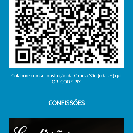
Colabore com a construção da Capela São Judas - Jiqui.
QR-CODE PIX.
CONFISSÕES