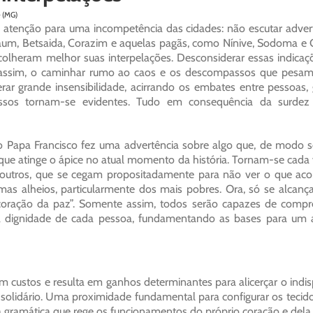
e (MG)
 atenção para uma incompetência das cidades: não escutar adver
naum, Betsaida, Corazim e aquelas pagãs, como Nínive, Sodoma e
colheram melhor suas interpelações. Desconsiderar essas indica
, assim, o caminhar rumo ao caos e os descompassos que pesam
ar grande insensibilidade, acirrando os embates entre pessoas,
rocessos tornam-se evidentes. Tudo em consequência da surdez
Papa Francisco fez uma advertência sobre algo que, de modo so
 que atinge o ápice no atual momento da história. Tornam-se cada
 outros, que se cegam propositadamente para não ver o que aco
as alheios, particularmente dos mais pobres. Ora, só se alcanç
 coração da paz”. Somente assim, todos serão capazes de compr
te a dignidade de cada pessoa, fundamentando as bases para um 
m custos e resulta em ganhos determinantes para alicerçar o indi
lidário. Uma proximidade fundamental para configurar os tecidos so
r a gramática que rege os funcionamentos do próprio coração e dela r