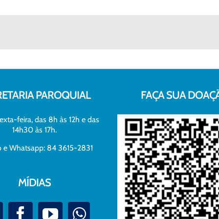
RETARIA PAROQUIAL
FAÇA SUA DOAÇ
exta-feira, das 8h às 12h e das
14h30 às 17h.
xo e Whatsapp: 84 3615-2831
MÍDIAS