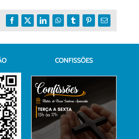
Facebook
X
LinkedIn
WhatsApp
Tumblr
Pinterest
E-
mail
ÃO
CONFISSÕES