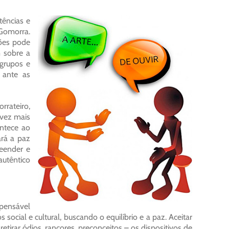
tências e
 Gomorra.
ções pode
 sobre a
 grupos e
 ante as
rrateiro,
 vez mais
ntece ao
ará a paz
eender e
autêntico
spensável
cial e cultural, buscando o equilíbrio e a paz. Aceitar
etirar ódios, rancores, preconceitos – os dispositivos de