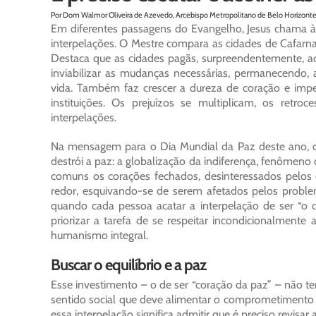
Por Dom Walmor Oliveira de Azevedo, Arcebispo Metropolitano de Belo Horizont
Em diferentes passagens do Evangelho, Jesus chama à
interpelações. O Mestre compara as cidades de Cafar
Destaca que as cidades pagãs, surpreendentemente, a
inviabilizar as mudanças necessárias, permanecendo
vida. Também faz crescer a dureza de coração e imper
instituições. Os prejuízos se multiplicam, os ret
interpelações.
Na mensagem para o Dia Mundial da Paz deste ano, o 
destrói a paz: a globalização da indiferença, fenômeno
comuns os corações fechados, desinteressados pelos
redor, esquivando-se de serem afetados pelos problem
quando cada pessoa acatar a interpelação de ser “o
priorizar a tarefa de se respeitar incondicionalmen
humanismo integral.
Buscar o equilíbrio e a paz
Esse investimento – o de ser “coração da paz” – não te
sentido social que deve alimentar o comprometimento so
essa interpelação significa admitir que é preciso revisa