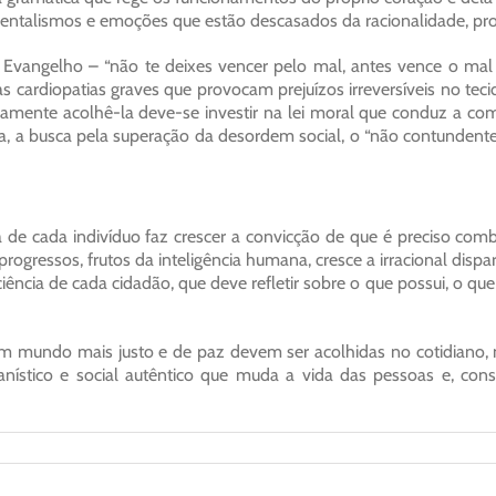
talismos e emoções que estão descasados da racionalidade, prop
no Evangelho – “não te deixes vencer pelo mal, antes vence o ma
cardiopatias graves que provocam prejuízos irreversíveis no tec
amente acolhê-la deve-se investir na lei moral que conduz a comp
a busca pela superação da desordem social, o “não contundente” à
ia de cada indivíduo faz crescer a convicção de que é preciso co
rogressos, frutos da inteligência humana, cresce a irracional disp
iência de cada cidadão, que deve refletir sobre o que possui, o q
um mundo mais justo e de paz devem ser acolhidas no cotidiano, nas 
anístico e social autêntico que muda a vida das pessoas e, c